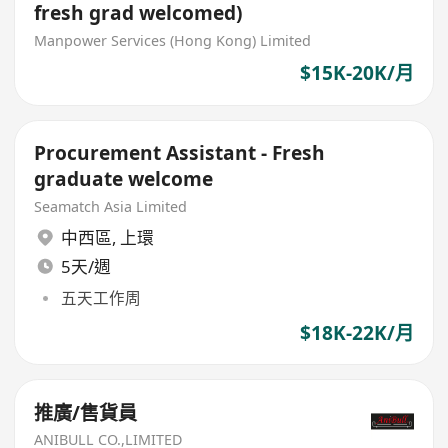
fresh grad welcomed)
Manpower Services (Hong Kong) Limited
$15K-20K/月
Procurement Assistant - Fresh
graduate welcome
Seamatch Asia Limited
中西區
,
上環
5天/週
五天工作周
$18K-22K/月
推廣/售貨員
ANIBULL CO.,LIMITED