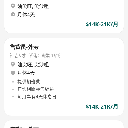
油尖旺
,
尖沙咀
月休4天
$14K-21K/月
售货员-外劳
智慧人才（香港）職業介紹所
油尖旺
,
尖沙咀
月休4天
提供加班費
無需相關零售經驗
每月享有4天休息日
$14K-21K/月