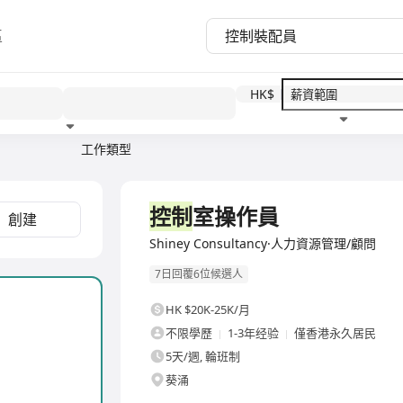
區
HK$
工作類型
教育程度
福利待遇
全職
控制
室操作員
創建
Shiney Consultancy·人力資源管理/顧問
7日回覆6位候選人
HK $20K-25K/月
不限學歷
1-3年经验
僅香港永久居民
5天/週, 輪班制
葵涌