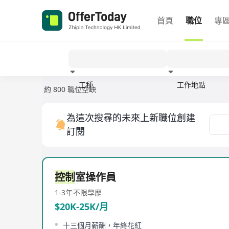
首頁
職位
專
工種
工作地點
約 800 職位空缺
經驗
為這次搜尋的未來上新職位創建
訂閱
控制
室操作員
1-3年
不限學歷
$20K-25K/月
十三個月薪酬，年終花紅