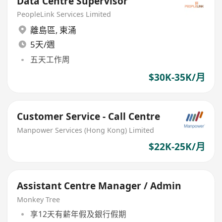
Data Centre Supervisor
PeopleLink Services Limited
離島區
,
東涌
5天/週
五天工作周
$30K-35K/月
Customer Service - Call Centre
Manpower Services (Hong Kong) Limited
$22K-25K/月
Assistant Centre Manager / Admin
Monkey Tree
享12天有薪年假及銀行假期