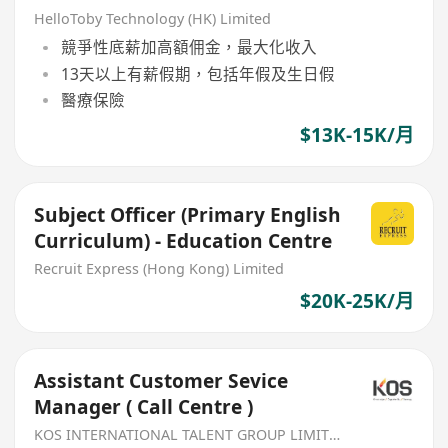
HelloToby Technology (HK) Limited
競爭性底薪加高額佣金，最大化收入
13天以上有薪假期，包括年假及生日假
醫療保險
$13K-15K/月
Subject Officer (Primary English
Curriculum) - Education Centre
Recruit Express (Hong Kong) Limited
$20K-25K/月
Assistant Customer Sevice
Manager ( Call Centre )
KOS INTERNATIONAL TALENT GROUP LIMITED