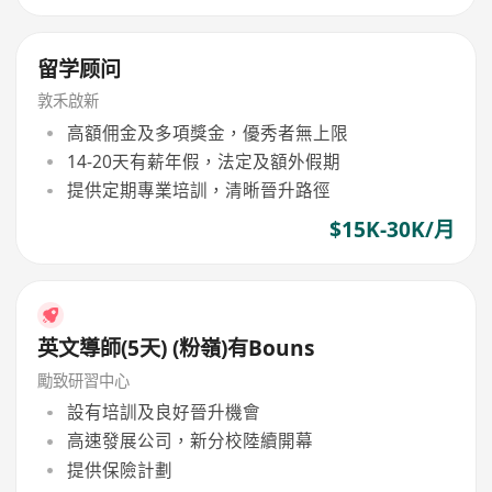
留学顾问
敦禾啟新
高額佣金及多項獎金，優秀者無上限
14-20天有薪年假，法定及額外假期
提供定期專業培訓，清晰晉升路徑
$15K-30K/月
英文導師(5天) (粉嶺)有Bouns
勵致研習中心
設有培訓及良好晉升機會
高速發展公司，新分校陸續開幕
提供保險計劃