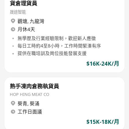
貨倉理貨員
晟途智能
觀塘
,
九龍灣
月休4天
無學歷及行業經驗限制，歡迎新人應徵
每日工時約4至8小時，工作時間緊湊有序
提供在職培訓及崗位技能發展支援
$16K-24K/月
熟手凍肉倉務執貨員
HOP HING MEAT CO
葵青
,
葵涌
工作日面議
$15K-18K/月