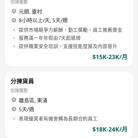
伯陳羅數
元朗
,
廈村
8小時以上/天, 5天/週
提供市場競爭力薪酬，勤工獎勵，員工推薦獎金
服務滿一年年假由7天起遞增
提供職業安全培訓，支援技能發展及內部晉升
$15K-23K/月
分揀貨員
伯陳羅敷
離島區
,
東涌
5天/週
表現優異者有機會轉為長期合約員工
$18K-24K/月