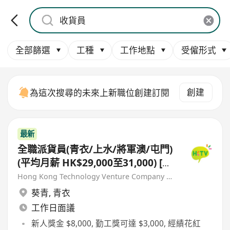
全部篩選
工種
工作地點
受僱形式
創建
為這次搜尋的未來上新職位創建訂閱
最新
全職派貨員(青衣/上水/將軍澳/屯門)
(平均月薪 HK$29,000至31,000) [首
3個月保證派貨津貼$7,000 另有新人
Hong Kong Technology Venture Company Limited(HKTV)
獎金 $8,000#]
葵青
,
青衣
工作日面議
新人獎金 $8,000, 勤工獎可達 $3,000, 經績花紅