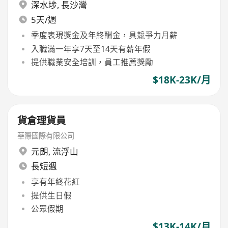
深水埗
,
長沙灣
5天/週
季度表現獎金及年終酬金，具競爭力月薪
入職滿一年享7天至14天有薪年假
提供職業安全培訓，員工推薦獎勵
$18K-23K/月
貨倉理貨員
華際國際有限公司
元朗
,
流浮山
長短週
享有年終花紅
提供生日假
公眾假期
$13K-14K/月