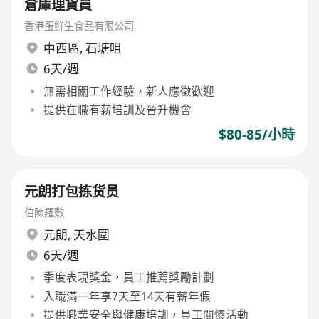
倉庫理貨員
香港蛋鲜生食品有限公司
中西區
,
石塘咀
6天/週
無需相關工作經驗，新人應徵歡迎
提供在職有薪培訓及晉升機會
$80-85/小時
元朗打包拣货员
伯陳羅敷
元朗
,
天水圍
6天/週
季度表現獎金，員工推薦獎勵計劃
入職滿一年享7天至14天有薪年假
提供職業安全與健康培訓，員工關懷活動