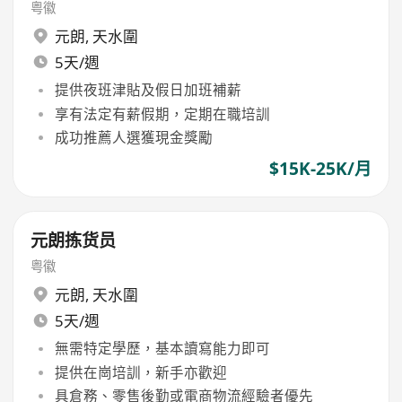
粤徽
元朗
,
天水圍
5天/週
提供夜班津貼及假日加班補薪
享有法定有薪假期，定期在職培訓
成功推薦人選獲現金獎勵
$15K-25K/月
元朗拣货员
粤徽
元朗
,
天水圍
5天/週
無需特定學歷，基本讀寫能力即可
提供在崗培訓，新手亦歡迎
具倉務、零售後勤或電商物流經驗者優先