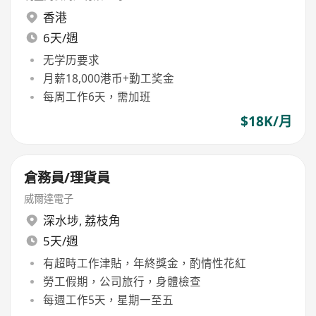
香港
6天/週
无学历要求
月薪18,000港币+勤工奖金
每周工作6天，需加班
$18K/月
倉務員/理貨員
威爾達電子
深水埗
,
荔枝角
5天/週
有超時工作津貼，年終獎金，酌情性花紅
勞工假期，公司旅行，身體檢查
每週工作5天，星期一至五