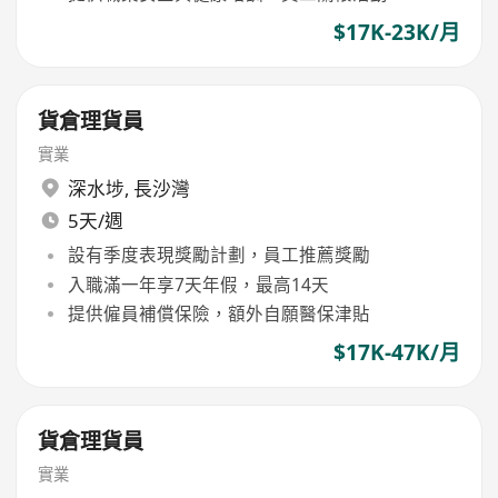
$17K-23K/月
貨倉理貨員
實業
深水埗
,
長沙灣
5天/週
設有季度表現獎勵計劃，員工推薦獎勵
入職滿一年享7天年假，最高14天
提供僱員補償保險，額外自願醫保津貼
$17K-47K/月
貨倉理貨員
實業