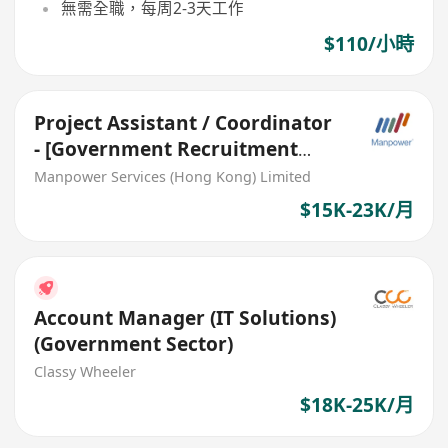
無需全職，每周2-3天工作
$110/小時
Project Assistant / Coordinator
- [Government Recruitment
Project]
Manpower Services (Hong Kong) Limited
$15K-23K/月
Account Manager (IT Solutions)
(Government Sector)
Classy Wheeler
$18K-25K/月