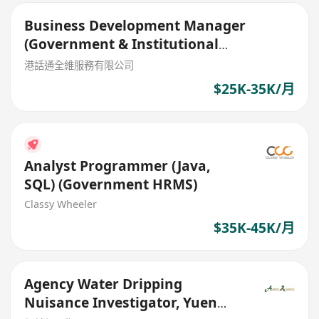
Business Development Manager
(Government & Institutional
Partnerships)
港話通全維服務有限公司
$25K-35K/月
Analyst Programmer (Java,
SQL) (Government HRMS)
Classy Wheeler
$35K-45K/月
Agency Water Dripping
Nuisance Investigator, Yuen