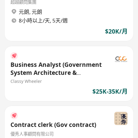
Long - Government Outsourced
超越顧問集團
元朗
,
元朗
8小時以上/天, 5天/週
$20K/月
Business Analyst (Government
System Architecture &
Documentation)
Classy Wheeler
$25K-35K/月
Contract clerk (Gov contract)
優秀人事顧問有限公司