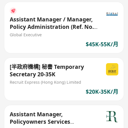
Assistant Manager / Manager,
Policy Administration (Ref. No.:
27429)
Global Executive
$45K-55K/月
[半政府機構] 秘書 Temporary
Secretary 20-35K
Recruit Express (Hong Kong) Limited
$20K-35K/月
Assistant Manager,
Policyowners Services