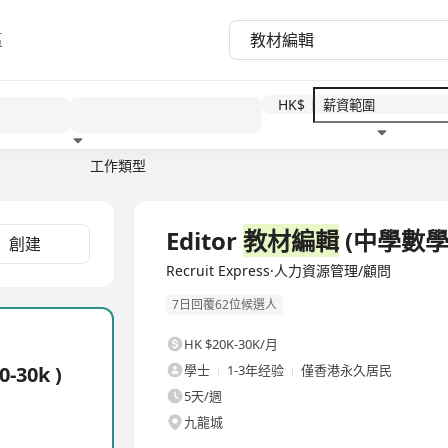
區
HK$
工作類型
教育程度
福利待遇
全職
Editor
教材編輯
(中學數學 P
創建
Recruit Express·人力資源管理/顧問
7日回覆62位候選人
HK $20K-30K/月
-30k )
學士
1-3年经验
僅香港永久居民
5天/週
九龍城