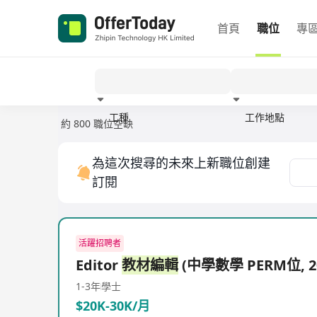
首頁
職位
專
工種
工作地點
約 800 職位空缺
經驗
為這次搜尋的未來上新職位創建
訂閱
活躍招聘者
Editor
教材編輯
(中學數學 PERM位, 20
1-3年
學士
$20K-30K/月