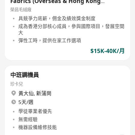
Fabrics (Overseas & Hong Kong
Markets
榮昌毛絨廠
具競爭力底薪，佣金及績效獎金制度
成為香港分部核心成員，參與國際項目，發展空間
大
彈性工時，提供在家工作選項
$15K-40K/月
中班調機員
珍卡兒
黃大仙
,
新蒲崗
5天/週
學徒畢業者優先
無需經驗
機器設備維修技能