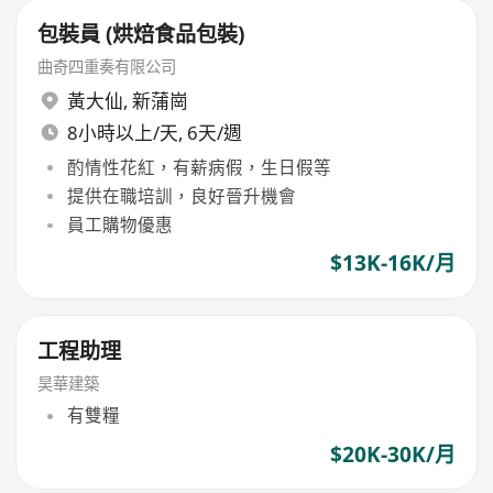
包裝員 (烘焙食品包裝)
曲奇四重奏有限公司
黃大仙
,
新蒲崗
8小時以上/天, 6天/週
酌情性花紅，有薪病假，生日假等
提供在職培訓，良好晉升機會
員工購物優惠
$13K-16K/月
工程助理
昊華建築
有雙糧
$20K-30K/月