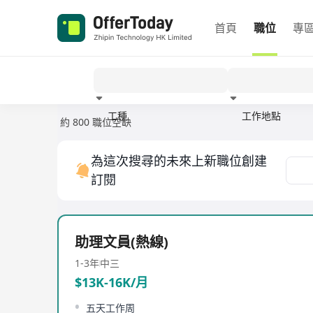
首頁
職位
專
工種
工作地點
約 800 職位空缺
經驗
為這次搜尋的未來上新職位創建
訂閱
助理文員(熱線)
1-3年
中三
$13K-16K/月
五天工作周