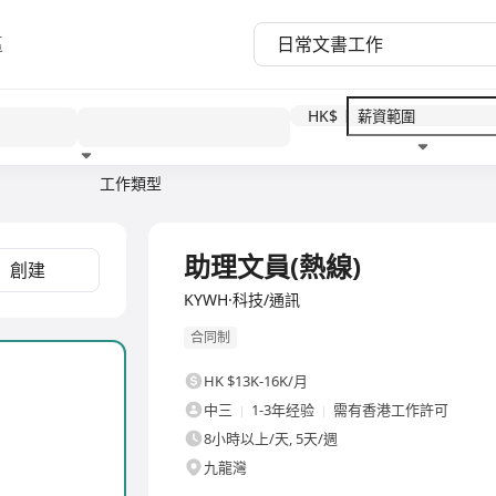
區
HK$
工作類型
教育程度
福利待遇
全職
助理文員(熱線)
創建
KYWH·科技/通訊
合同制
HK $13K-16K/月
中三
1-3年经验
需有香港工作許可
8小時以上/天, 5天/週
九龍灣