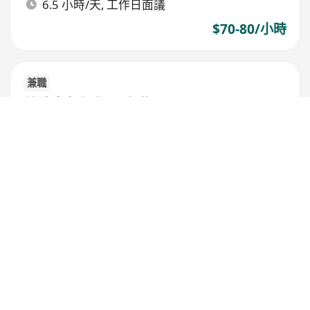
6.5 小時/天, 工作日面議
$70-80/小時
兼職
兼職凍肉店務員 (寶琳)
S-martfood
西貢
,
坑口
8小時以上/天, 工作日面議
工作經驗無要求，新人可應徵
提供彈性排班，適應輪值需求
不設學歷限制，歡迎各學歷人士
$60-65/小時
兼職