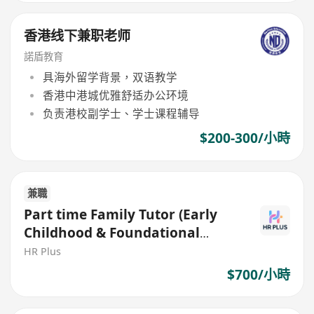
香港线下兼职老师
諾盾教育
具海外留学背景，双语教学
香港中港城优雅舒适办公环境
负责港校副学士、学士课程辅导
$200-300/小時
兼職
Part time Family Tutor (Early
Childhood & Foundational
Learning) – $700 per hr
HR Plus
$700/小時