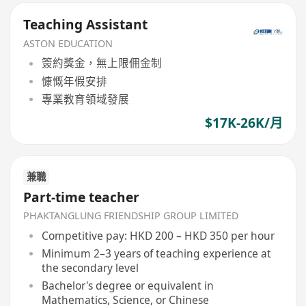
Teaching Assistant
ASTON EDUCATION
簽約獎金，無上限佣金制
慷慨年假安排
專業教育領域發展
$17K-26K/月
兼職
Part-time teacher
PHAKTANGLUNG FRIENDSHIP GROUP LIMITED
Competitive pay: HKD 200 – HKD 350 per hour
Minimum 2–3 years of teaching experience at
the secondary level
Bachelor's degree or equivalent in
Mathematics, Science, or Chinese