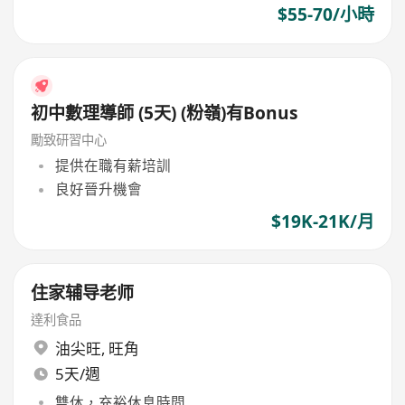
$55-70/小時
初中數理導師 (5天) (粉嶺)有Bonus
勵致研習中心
提供在職有薪培訓
良好晉升機會
$19K-21K/月
住家辅导老师
達利食品
油尖旺
,
旺角
5天/週
雙休，充裕休息時間