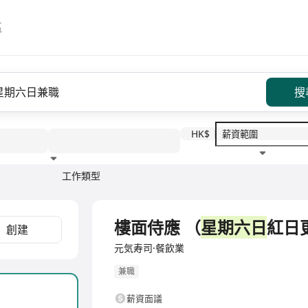
區
搜
HK$
工作類型
教育程度
福利待遇
樓面侍應 （
星期六日
紅日
創建
元気寿司·餐飲業
兼職
薪資面議