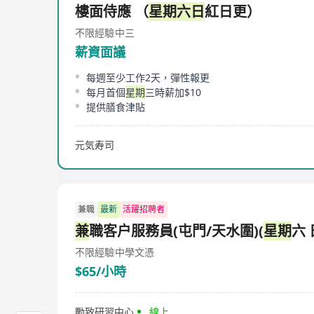
樓面侍應 （
星期六日
紅日更）
不限經驗
中三
薪資面議
每週至少工作2天，彈性報更
每月首個
星期
三時薪加$10
提供膳食津貼
元気寿司
兼職
最新
活躍招聘者
兼
職客户服務員(屯門/天水圍)(
星期
六 
不限經驗
中學文憑
$65/小時
勵致研習中心
線上