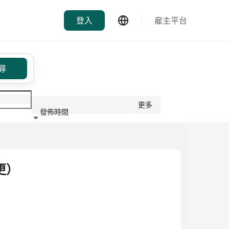
登入
雇主平台
尋
更多
發佈時間
行業
更）