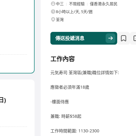
中三
不限經驗
僅香港永久居民
8小時以上/天, 5天/週
荃灣
傳送投遞消息
工作內容
元気寿司 荃灣區(兼職)職位詳情如下:
應徵者必須年滿18歲
日)
-樓面侍應
兼職: 時薪$58起
工作時間範圍: 1130-2300