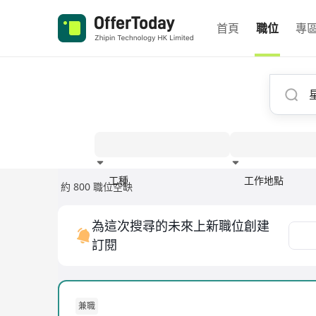
首頁
職位
專
工種
工作地點
約 800 職位空缺
經驗
為這次搜尋的未來上新職位創建
訂閱
兼職