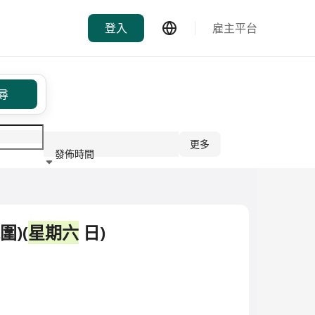
登入
雇主平台
尋
更多
發佈時間
行業
)(
星期六
日)