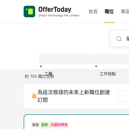
首頁
職位
專
工種
工作地點
約 703 職位空缺
經驗
為這次搜尋的未來上新職位創建
訂閱
兼職
最新
活躍招聘者