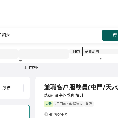
區
搜
HK$
工作類型
教育程度
福利待遇
兼職客户服務員(屯門/天水圍
創建
勵致研習中心·教育/培訓
最新
7日回覆78位候選人
兼職
HK $65/小時