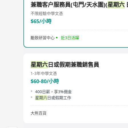
兼職客户服務員(屯門/天水圍)(
星期六
不限經驗
中學文憑
$65/小時
勵致研習中心
近3日活躍
星期六
日或假期兼職銷售員
1-3年
中學文憑
$60-80/小時
400日薪，享3%佣金
星期六
日或假期工作
大熊百貨