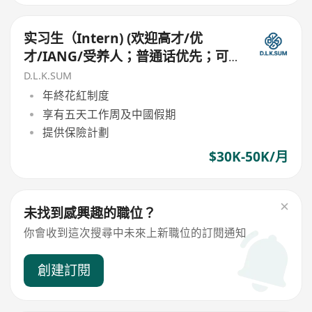
实习生（Intern) (欢迎高才/优
才/IANG/受养人；普通话优先；可
转正/续签）
D.L.K.SUM
年終花紅制度
享有五天工作周及中國假期
提供保險計劃
$30K-50K/月
未找到感興趣的職位？
你會收到這次搜尋中未來上新職位的訂閱通知
創建訂閱