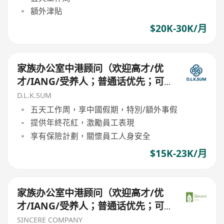
額外津貼
$20K-30K/月
家族办公室中港顾问（欢迎高才/优
才/IANG/受养人；普通话优先；可
转正/续签）
D.L.K.SUM
五天工作周，享中國假期，特別/額外事假
提供年終花紅，激勵員工表現
享有保險計劃，關懷員工人身安全
$15K-23K/月
家族办公室中港顾问（欢迎高才/优
才/IANG/受养人；普通话优先；可
转正/续签）
SINCERE COMPANY