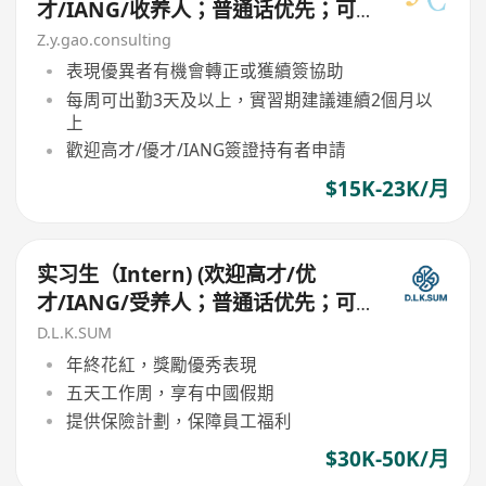
才/IANG/收养人；普通话优先；可
转正/续签)
Z.y.gao.consulting
表現優異者有機會轉正或獲續簽協助
每周可出勤3天及以上，實習期建議連續2個月以
上
歡迎高才/優才/IANG簽證持有者申請
$15K-23K/月
实习生（Intern) (欢迎高才/优
才/IANG/受养人；普通话优先；可
转正/续签）
D.L.K.SUM
年終花紅，獎勵優秀表現
五天工作周，享有中國假期
提供保險計劃，保障員工福利
$30K-50K/月