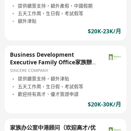
普通话优先；可转正/续签）
提供續簽支持，額外產假，中國假期
五天工作周，生日假，考試假等
額外津貼
$20K-23K/月
Business Development
Executive Family Office家族辦公
室（欢迎高才/优才/IANG/受养人；
SINCERE COMPANY
普通话优先；可转正/续签）
提供續簽支持，額外津貼
五天工作周，生日假，考試假等
歡迎持有高才、優才簽證申請
$20K-30K/月
家族办公室中港顾问（欢迎高才/优