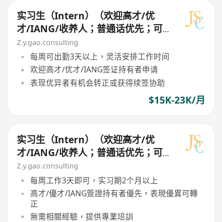
实习生（Intern）（欢迎高才/优
才/IANG/收养人；普通话优先；可
转正/续签）
Z.y.gao.consulting
每周可出勤3天以上，灵活安排工作时间
欢迎高才/优才/IANG签证持有者申请
表现优异者有机会转正或获得续签协助
$15K-23K/月
实习生（Intern）（欢迎高才/优
才/IANG/收养人；普通话优先；可
转正/续签）
Z.y.gao.consulting
每周工作3天即可，实习期2个月以上
高才/優才/IANG簽證持有者優先，表現優異可轉
正
無需相關經驗，提供專業培訓