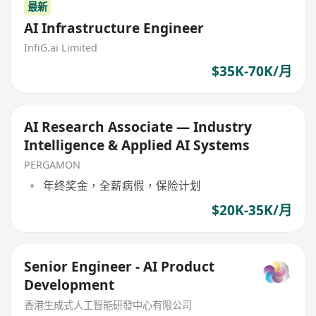
最新
AI Infrastructure Engineer
InfiG.ai Limited
$35K-70K/月
AI Research Associate — Industry
Intelligence & Applied AI Systems
PERGAMON
年终奖金，全薪病假，保险计划
$20K-35K/月
Senior Engineer - AI Product
Development
香港生成式人工智能研發中心有限公司