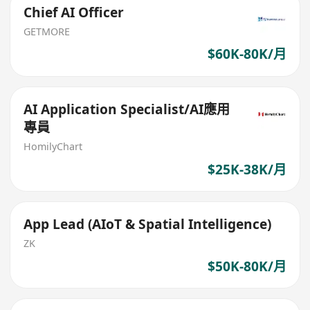
Chief AI Officer
GETMORE
$60K-80K/月
AI Application Specialist/AI應用
專員
HomilyChart
$25K-38K/月
App Lead (AIoT & Spatial Intelligence)
ZK
$50K-80K/月