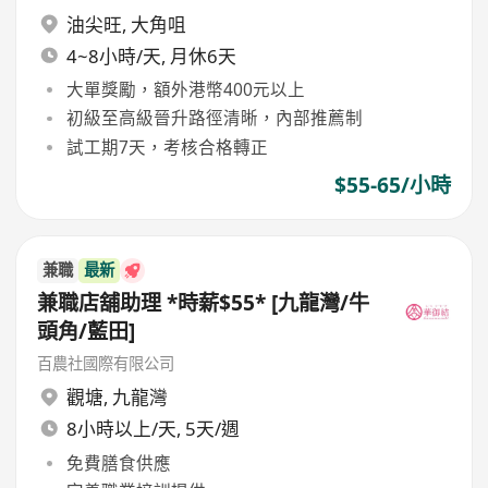
油尖旺
,
大角咀
4~8小時/天, 月休6天
大單獎勵，額外港幣400元以上
初級至高級晉升路徑清晰，內部推薦制
試工期7天，考核合格轉正
$55-65/小時
兼職
最新
兼職店舖助理 *時薪$55* [九龍灣/牛
頭角/藍田]
百農社國際有限公司
觀塘
,
九龍灣
8小時以上/天, 5天/週
免費膳食供應