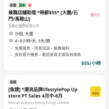
兼職
最新
兼職店舖助理 *時薪$55* [大圍/石
門/馬鞍山]
百農社國際有限公司
沙田
,
大圍
4~8小時/天, 3天/週
免費膳食，完善培訓，醫療福利
良好晉升機會，歡迎家庭主婦及斜槓族
$55/小時
兼職
[急請] *潮流品牌lifestylePop Up
store PT Sales 4月中-8月
Recruit Express (Hong Kong) Limited