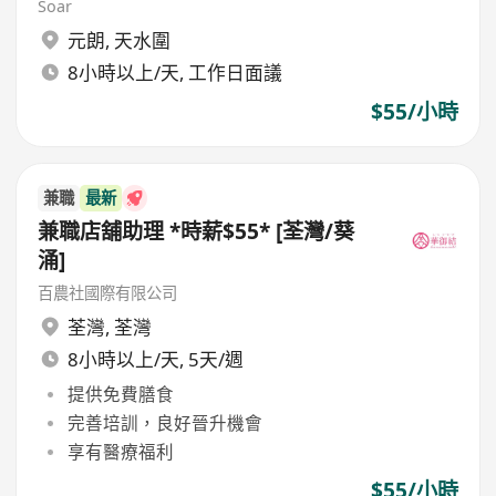
Soar
元朗
,
天水圍
8小時以上/天, 工作日面議
$55/小時
兼職
最新
兼職店舖助理 *時薪$55* [荃灣/葵
涌]
百農社國際有限公司
荃灣
,
荃灣
8小時以上/天, 5天/週
提供免費膳食
完善培訓，良好晉升機會
享有醫療福利
$55/小時