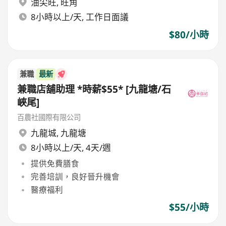
油尖旺
,
旺角
8小時以上/天, 工作日面議
$80/小時
兼職
最新
兼職店舖助理 *時薪$55* [九龍塘/石
峽尾]
百農社國際有限公司
九龍城
,
九龍塘
8小時以上/天, 4天/週
提供免費膳食
完善培訓，良好晉升機會
醫療福利
$55/小時