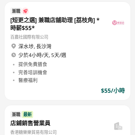
兼職
[短更之選] 兼職店舖助理 [荔枝角] *
時薪$55*
百農社國際有限公司
深水埗
,
長沙灣
少於4小時/天, 5天/週
提供免費膳食
完善培訓機會
醫療福利
$55/小時
兼職
最新
店鋪銷售營業員
香港糖樂樂貿易有限公司