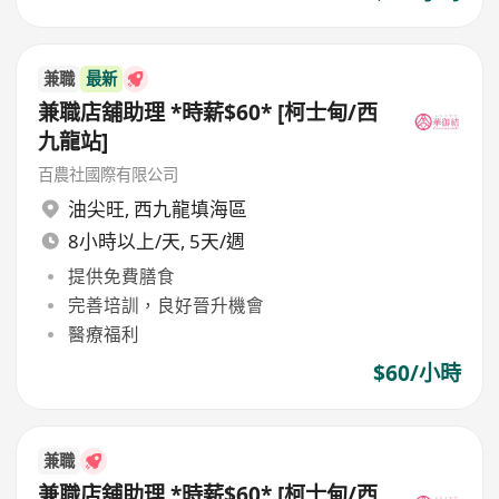
兼職
最新
兼職店舖助理 *時薪$60* [柯士甸/西
九龍站]
百農社國際有限公司
油尖旺
,
西九龍填海區
8小時以上/天, 5天/週
提供免費膳食
完善培訓，良好晉升機會
醫療福利
$60/小時
兼職
兼職店舖助理 *時薪$60* [柯士甸/西