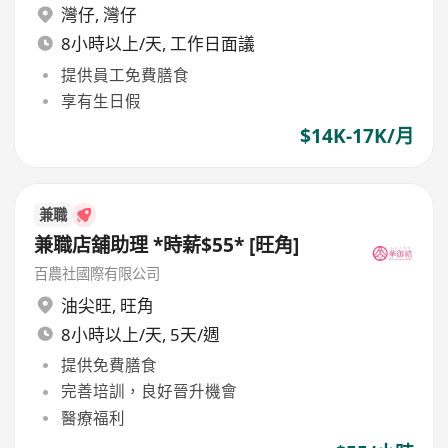
灣仔
,
灣仔
8小時以上/天, 工作日面議
提供員工免費膳食
享有生日假
$14K-17K/月
兼職
兼職店舖助理 *時薪$55* [旺角]
百農社國際有限公司
油尖旺
,
旺角
8小時以上/天, 5天/週
提供免費膳食
完善培訓，良好晉升機會
醫療福利