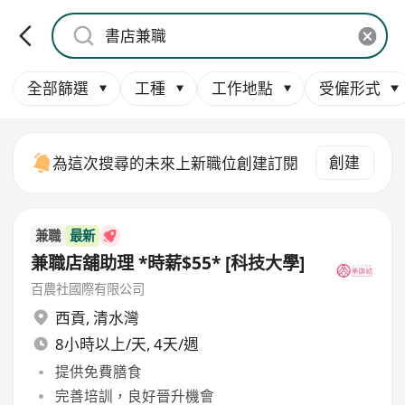
全部篩選
工種
工作地點
受僱形式
創建
為這次搜尋的未來上新職位創建訂閱
兼職
最新
兼職店舖助理 *時薪$55* [科技大學]
百農社國際有限公司
西貢
,
清水灣
8小時以上/天, 4天/週
提供免費膳食
完善培訓，良好晉升機會