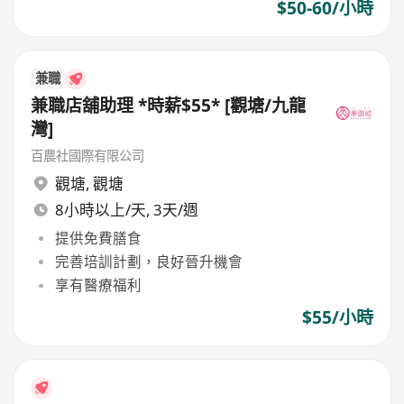
$50-60/小時
兼職
兼職店舖助理 *時薪$55* [觀塘/九龍
灣]
百農社國際有限公司
觀塘
,
觀塘
8小時以上/天, 3天/週
提供免費膳食
完善培訓計劃，良好晉升機會
享有醫療福利
$55/小時