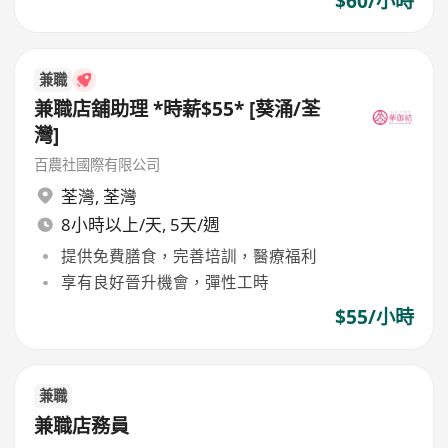
$60/小時
兼職
兼職店舖助理 *時薪$55* [葵涌/荃
灣]
百農社國際有限公司
荃灣
,
荃灣
8小時以上/天, 5天/週
提供免費膳食，完善培訓，醫療福利
享有良好晉升機會，彈性工時
$55/小時
兼職
兼職店務員