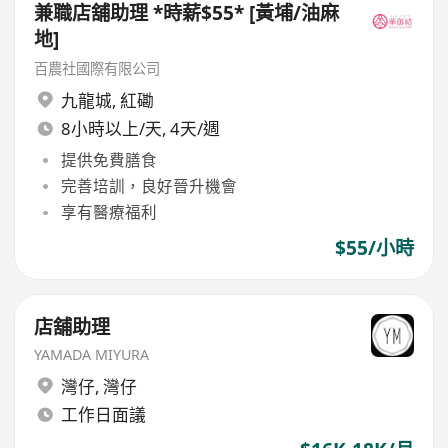
兼職店舖助理 *時薪$55* [黃埔/油麻
地]
百農社國際有限公司
九龍城
,
紅磡
8小時以上/天, 4天/週
提供免費膳食
完善培訓，良好晉升機會
享有醫療福利
$55/小時
店舖助理
YAMADA MIYURA
灣仔
,
灣仔
工作日面議