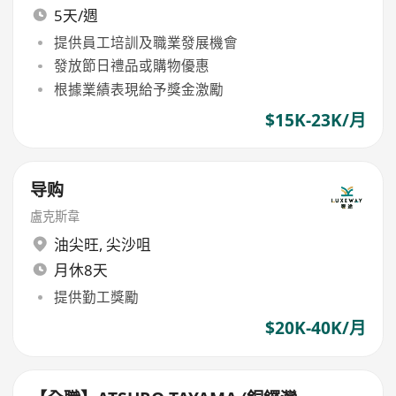
5天/週
提供員工培訓及職業發展機會
發放節日禮品或購物優惠
根據業績表現給予獎金激勵
$15K-23K/月
导购
盧克斯韋
油尖旺
,
尖沙咀
月休8天
提供勤工獎勵
$20K-40K/月