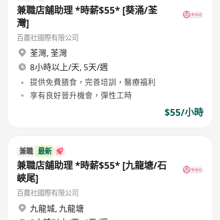
兼職店舖助理 *時薪$55* [葵涌/荃
灣]
百農社國際有限公司
荃灣
,
荃灣
8小時以上/天, 5天/週
提供免費膳食，完善培訓，醫療福利
享有良好晉升機會，彈性工時
$55/小時
兼職
最新
兼職店舖助理 *時薪$55* [九龍塘/石
峽尾]
百農社國際有限公司
九龍城
,
九龍塘