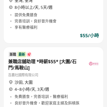
荃灣
,
荃灣
8小時以上/天, 5天/週
提供免費膳食
完善培訓，良好晉升機會
享有醫療福利
$55/小時
兼職
最新
兼職店舖助理 *時薪$55* [大圍/石
門/馬鞍山]
百農社國際有限公司
沙田
,
大圍
4~8小時/天, 3天/週
免費膳食，完善培訓，醫療福利
良好晉升機會，歡迎家庭主婦及斜槓族