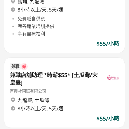
觀塘
,
九龍灣
8小時以上/天, 5天/週
免費膳食供應
完善職業培訓提供
享有醫療福利
$55/小時
兼職
兼職店舖助理 *時薪$55* [土瓜灣/宋
皇臺]
百農社國際有限公司
九龍城
,
土瓜灣
8小時以上/天, 5天/週
$55/小時