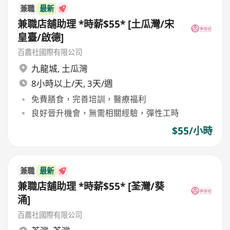
兼職
最新
兼職店舖助理 *時薪$55* [土瓜灣/宋
皇臺/啟德]
百農社國際有限公司
九龍城
,
土瓜灣
8小時以上/天, 3天/週
免費膳食，完善培訓，醫療福利
良好晉升機會，無需相關經驗，彈性工時
$55/小時
兼職
最新
兼職店舖助理 *時薪$55* [荃灣/葵
涌]
百農社國際有限公司