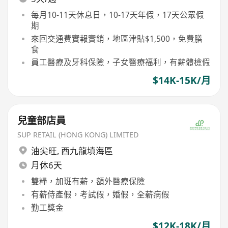
每月10-11天休息日，10-17天年假，17天公眾假
期
來回交通費實報實銷，地區津貼$1,500，免費膳
食
員工醫療及牙科保險，子女醫療福利，有薪體檢假
$14K-15K/月
兒童部店員
SUP RETAIL (HONG KONG) LIMITED
油尖旺
,
西九龍填海區
月休6天
雙糧，加班有薪，額外醫療保險
有薪侍產假，考試假，婚假，全薪病假
勤工獎金
$12K-18K/月