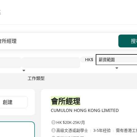
區
搜
HK$
工作類型
教育程度
福利待遇
全職
會所經理
創建
CUMULON HONG KONG LIMITED
HK $20K-25K/月
高級文憑或副學士
3-5年经验
需有香港工