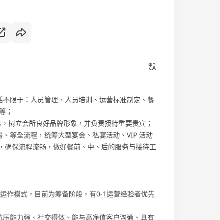
括不限于：人员管理、人员培训、运营标准制定、餐
等；
服务，树立会所良好品牌形象，并负责接待重要贵宾；
、等全流程，统筹大型宴会、私宴活动、VIP 活动
员，确保流程流畅，做好餐前、中、后的服务与接待工
运作模式，目前为筹备阶段，有0-1运营经验者优先
抗压能力强、社交得体、能与高净值客户沟通、具有