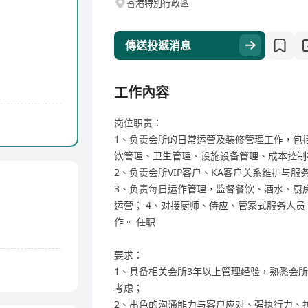
香港特別行政區
傳送投遞消息
工作內容
岗位职责：
1、负责会所的日常运营及装修管理工作，包
饮管理、卫生管理、设施设备管理、成本控制
2、负责会所VIP客户、KA客户关系维护与
3、负责每日运作管理，监督餐饮、酒水、厨房
运营； 4、对接厨师、侍应、管家式服务人
作。 任职
要求：
1、具备相关会所3年以上管理经验，熟悉会所
考虑；
2、出色的沟通能力与客户应对、强执行力、