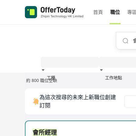
首頁
職位
專
工種
工作地點
約 800 職位空缺
經驗
為這次搜尋的未來上新職位創建
訂閱
會所經理