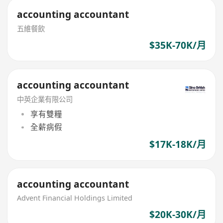
accounting accountant
五維餐飲
$35K-70K/月
accounting accountant
中英企業有限公司
享有雙糧
全薪病假
$17K-18K/月
accounting accountant
Advent Financial Holdings Limited
$20K-30K/月