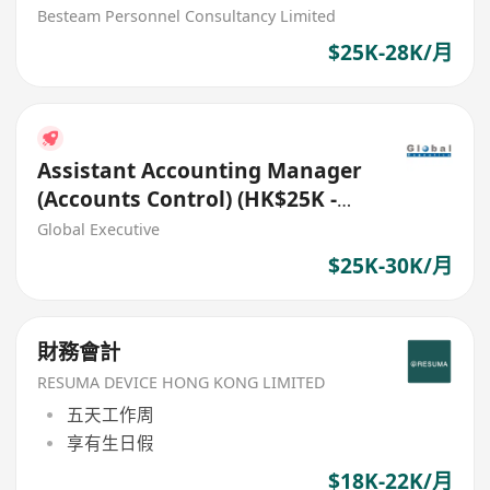
Besteam Personnel Consultancy Limited
$25K-28K/月
Assistant Accounting Manager
(Accounts Control) (HK$25K -
$30K) (Ref. No. 27451)
Global Executive
$25K-30K/月
財務會計
RESUMA DEVICE HONG KONG LIMITED
五天工作周
享有生日假
$18K-22K/月