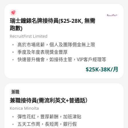
瑞士鐘錶名牌接待員($25-28K, 無需
跑數)
RecruitFirst Limited
高於市場底薪，個人及團隊佣金無上限
季度及年度表現獎金豐厚
快速晉升機會，如接待主管，VIP客戶經理等
$25K-38K/月
兼職
兼職接待員(需流利英文+普通話）
Konica Minolta
彈性花紅，豐厚薪酬，加班津貼
五天工作周，長短周，銀行假