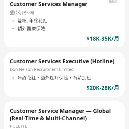
Customer Services Manager
獵佳有限公司
雙糧, 年終花紅
額外醫療保險
$18K-35K/月
Customer Services Executive (Hotline)
Don Nelson Recruitment Limited
年终花红，额外医疗保险，有薪加班
$20K-28K/月
Customer Service Manager — Global
(Real-Time & Multi-Channel)
POLETTE