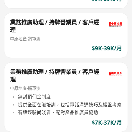
業務推廣助理 / 持牌營業員 / 客戶經
理
中原地產-將軍澳
$9K-39K/月
業務推廣助理 / 持牌營業員 / 客戶經
理
中原地產-將軍澳
無封頂佣金制度
提供全面在職培訓，包括電話溝通技巧及樓盤考察
有牌經驗尚淺者，配對產品推廣員協助
$7K-37K/月