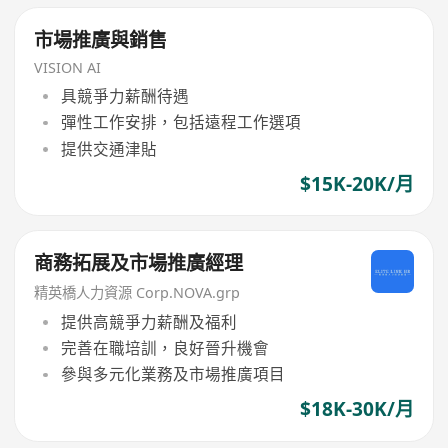
市場推廣與銷售
VISION AI
具競爭力薪酬待遇
彈性工作安排，包括遠程工作選項
提供交通津貼
$15K-20K/月
商務拓展及市場推廣經理
精英橋人力資源 Corp.NOVA.grp
提供高競爭力薪酬及福利
完善在職培訓，良好晉升機會
參與多元化業務及市場推廣項目
$18K-30K/月