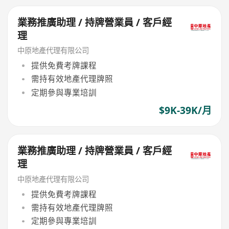
業務推廣助理 / 持牌營業員 / 客戶經
理
中原地產代理有限公司
提供免費考牌課程
需持有效地產代理牌照
定期參與專業培訓
$9K-39K/月
業務推廣助理 / 持牌營業員 / 客戶經
理
中原地產代理有限公司
提供免費考牌課程
需持有效地產代理牌照
定期參與專業培訓