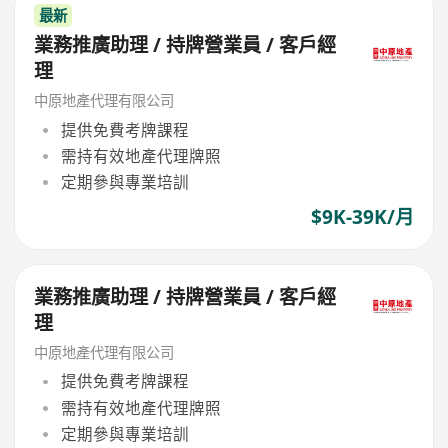
最新
業務推廣助理 / 持牌營業員 / 客戶經
理
中原地產代理有限公司
提供免費考牌課程
需持有效地產代理牌照
定期參與專業培訓
$9K-39K/月
業務推廣助理 / 持牌營業員 / 客戶經
理
中原地產代理有限公司
提供免費考牌課程
需持有效地產代理牌照
定期參與專業培訓