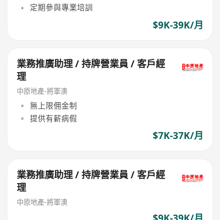
定期參與專業培訓
$9K-39K/月
業務推廣助理 / 持牌營業員 / 客戶經
理
中原地產-將軍澳
無上限佣金制
提供有薪病假
$7K-37K/月
業務推廣助理 / 持牌營業員 / 客戶經
理
中原地產-將軍澳
$9K-39K/月