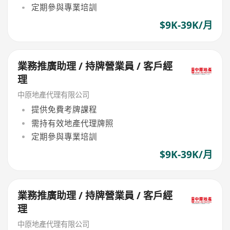
定期參與專業培訓
$9K-39K/月
業務推廣助理 / 持牌營業員 / 客戶經
理
中原地產代理有限公司
提供免費考牌課程
需持有效地產代理牌照
定期參與專業培訓
$9K-39K/月
業務推廣助理 / 持牌營業員 / 客戶經
理
中原地產代理有限公司