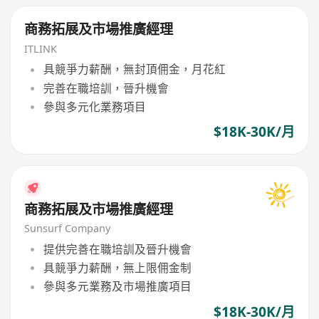
商務拓展及市場推廣經理
ITLINK
具競爭力薪酬，無封頂佣金，月花紅
完善在職培訓，晉升機會
參與多元化業務項目
$18K-30K/月
商務拓展及市場推廣經理
Sunsurf Company
提供完善在職培訓及晉升機會
具競爭力薪酬，無上限佣金制
參與多元業務及市場推廣項目
$18K-30K/月