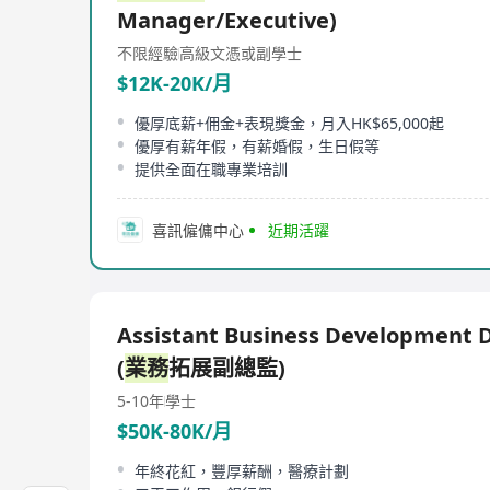
Manager/Executive)
不限經驗
高級文憑或副學士
$12K-20K/月
優厚底薪+佣金+表現獎金，月入HK$65,000起
優厚有薪年假，有薪婚假，生日假等
提供全面在職專業培訓
喜訊僱傭中心
近期活躍
Assistant Business Development D
(
業務
拓展副總監)
5-10年
學士
$50K-80K/月
年終花紅，豐厚薪酬，醫療計劃