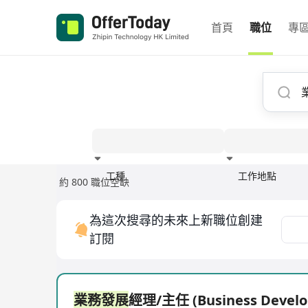
首頁
職位
專
工種
工作地點
約 800 職位空缺
經驗
為這次搜尋的未來上新職位創建
訂閱
業務發展
經理/主任 (Business Devel