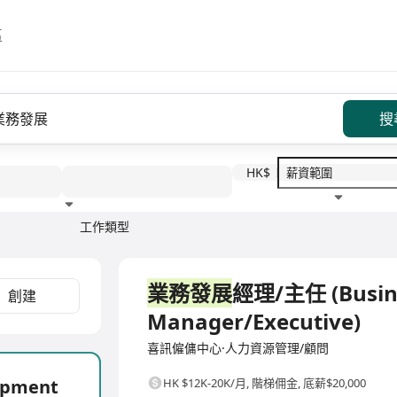
區
搜
HK$
工作類型
教育程度
福利待遇
全職
業務發展
經理/主任 (Busin
創建
Manager/Executive)
喜訊僱傭中心·人力資源管理/顧問
opment
HK $12K-20K/月
,
階梯佣金, 底薪$20,000