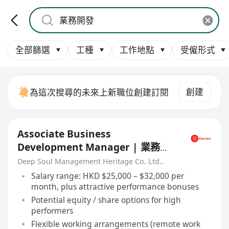
全部篩選
工種
工作地點
受僱形式
創建
為這次搜尋的未來上新職位創建訂閱
Associate Business
Development Manager | 業務發
展副經理
Deep Soul Management Heritage Co. Ltd..
Salary range: HKD $25,000 – $32,000 per
month, plus attractive performance bonuses
Potential equity / share options for high
performers
Flexible working arrangements (remote work