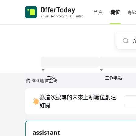
首頁
職位
專
工種
工作地點
約 800 職位空缺
經驗
為這次搜尋的未來上新職位創建
訂閱
assistant