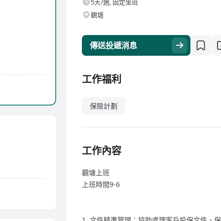
5天/週, 固定坐班
觀塘
傳送投遞消息
工作福利
保險計劃
工作內容
觀塘上班
上班時間9-6
1. 文件精準管理：協助處理客戶投保文件、