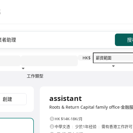
區
搜
HK$
工作類型
教育程度
福利待遇
全職
assistant
創建
Roots & Return Capital family office·金
HK $14K-18K/月
中學文憑
少於1年经验
需有香港工作許可