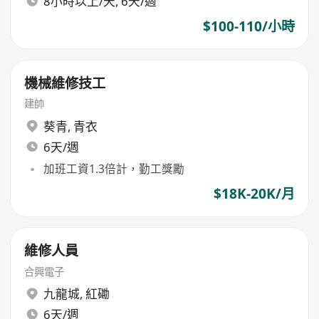
8小時以上/天, 6天/週
$100-110/小時
機械維修技工
建帥
葵青
,
青衣
6天/週
加班工資1.3倍計，勤工獎勵
$18K-20K/月
維修人員
合興電子
九龍城
,
紅磡
6天/週