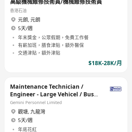
高級機械維修技術員/機械維修技術員
香港石油
元朗
,
元朗
5天/週
年末獎金，公眾假期，免費工作餐
有薪加班，膳食津貼，額外醫保
交通津貼，額外津貼
$18K-28K/月
Maintenance Technician /
Engineer - Large Vehicel / Bus
(30- 45 K, 5-day)
Gemini Personnel Limited
觀塘
,
九龍灣
5天/週
年底花紅