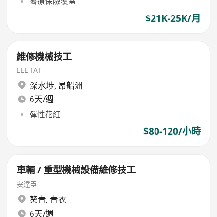
醫療保險覆蓋
$21K-25K/月
維修機械技工
LEE TAT
深水埗
,
昂船洲
6天/週
彈性花紅
$80-120/小時
車輛 / 重型機械設備維修技工
安達臣
葵青
,
青衣
6天/週