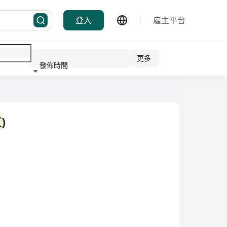
登入
雇主平台
更多
發佈時間
行業
工
)