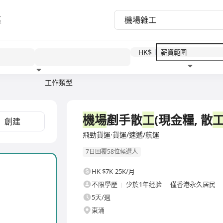
區
HK$
工作類型
教育程度
福利待遇
全職
機場
剷手散
工
(現金糧, 散
創建
飛勁貨運·貨運/速遞/航運
7日回覆58位候選人
HK $7K-25K/月
不限學歷
少於1年经验
僅香港永久居民
5天/週
東涌