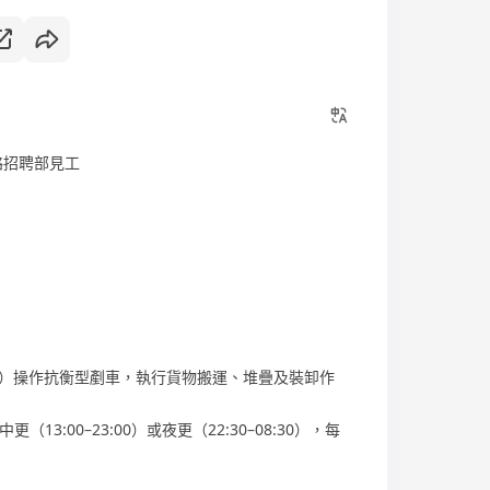
聯絡招聘部見工
號）操作抗衡型剷車，執行貨物搬運、堆疊及裝卸作
（13:00–23:00）或夜更（22:30–08:30），每