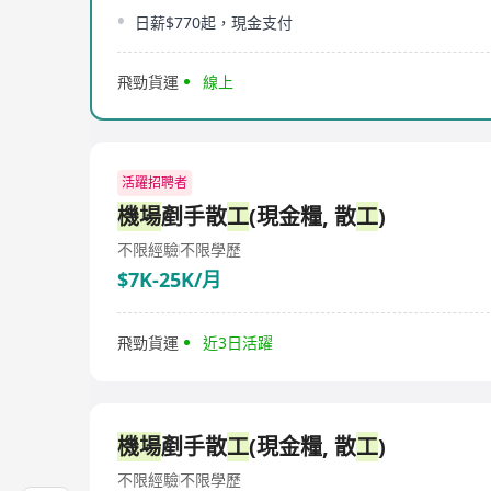
日薪$770起，現金支付
飛勁貨運
線上
活躍招聘者
機場
剷手散
工
(現金糧, 散
工
)
不限經驗
不限學歷
$7K-25K/月
飛勁貨運
近3日活躍
機場
剷手散
工
(現金糧, 散
工
)
不限經驗
不限學歷