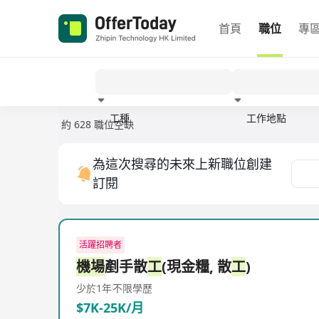
首頁
職位
專
工種
工作地點
約 628 職位空缺
經驗
為這次搜尋的未來上新職位創建
訂閱
活躍招聘者
機場
剷手散
工
(現金糧, 散
工
)
少於1年
不限學歷
$7K-25K/月