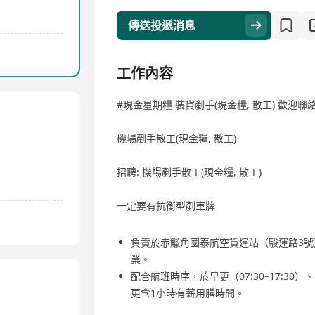
傳送投遞消息
工作內容
#現金星期糧 裝貨剷手(現金糧, 散工) 歡迎
機場剷手散工(現金糧, 散工)
招聘: 機場剷手散工(現金糧, 散工)
一定要有抗衡型剷車牌
負責於赤鱲角國泰航空貨運站（駿運路3
業。
配合航班時序，於早更（07:30–17:30）、中更
更含1小時有薪用膳時間。