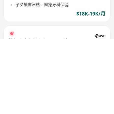
子女讀書津貼，醫療牙科保健
$18K-19K/月
機場郵寄櫃檯主任(月入可達
$19,000)
順豐速運(香港)有限公司
離島區
,
東涌
長短週
勤工獎勵，豐厚佣金/獎金，季度花紅
生活津貼，子女讀書津貼
有薪年假(12日起)，醫療牙科保健
$18K-19K/月