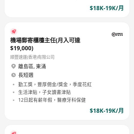
$18K-19K/月
機場郵寄櫃檯主任(月入可達
$19,000)
順豐速運(香港)有限公司
離島區
,
東涌
長短週
勤工獎，豐厚佣金/獎金，季度花紅
生活津貼，子女讀書津貼
12日起有薪年假，醫療牙科保健
$18K-19K/月