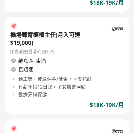
$18K-19K/月
機場郵寄櫃檯主任(月入可達
$19,000)
順豐速運(香港)有限公司
離島區
,
東涌
長短週
勤工獎，豐厚佣金/獎金，季度花紅
有薪年假12日起，子女讀書津貼
醫療牙科保健
$18K-19K/月