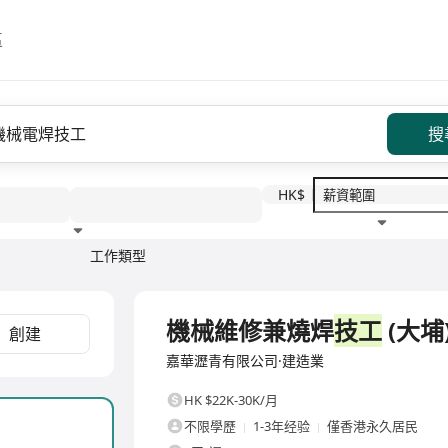
區
搜
HK$
工作類型
教育程度
福利待遇
全職
機械維修兼燒焊
技工
(大埔
創建
嘉華瀝青有限公司·建造業
HK $22K-30K/月
不限學歷
1-3年经验
僅香港永久居民