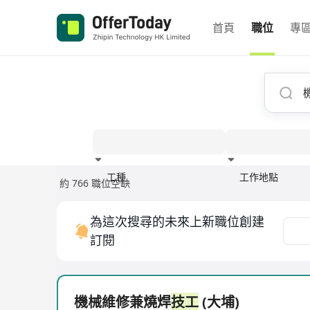
首頁
職位
專
工種
工作地點
約 766 職位空缺
經驗
為這次搜尋的未來上新職位創建
訂閱
機械維修兼燒焊
技工
(大埔)