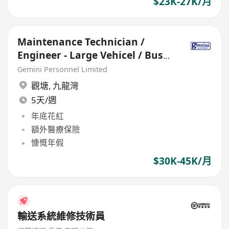
$23K-27K/月
Maintenance Technician /
Engineer - Large Vehicel / Bus
(30- 45 K, 5-day)
Gemini Personnel Limited
觀塘
,
九龍灣
5天/週
年底花紅
額外醫療保險
慷慨年假
$30K-45K/月
輸送系統維修技術員