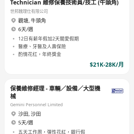
Technician 維修保養技術員/技工 (牛頭角)
世邦魏理仕有限公司
觀塘
,
牛頭角
6天/週
12日有薪年假加2天關愛假期
醫療、牙醫及人壽保險
酌情花红，年終獎金
$21K-28K/月
保養維修經理 - 車輛／設備／大型機
械
Gemini Personnel Limited
沙田
,
沙田
5天/週
五天工作周，彈性花紅，銀行假