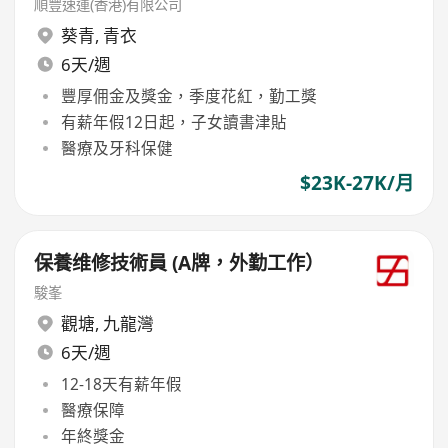
順豐速運(香港)有限公司
葵青
,
青衣
6天/週
豐厚佣金及獎金，季度花紅，勤工獎
有薪年假12日起，子女讀書津貼
醫療及牙科保健
$23K-27K/月
保養维修技術員 (A牌，外勤工作）
駿峯
觀塘
,
九龍灣
6天/週
12-18天有薪年假
醫療保障
年終獎金