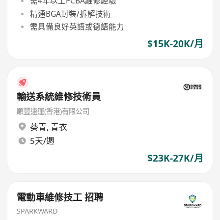
需4年以上PCBA維修經驗
精通BGA封裝/拆解技術
需具備良好英語或德語能力
$15K-20K/月
輸送系統維修技術員
順豐速運(香港)有限公司
葵青
,
青衣
5天/週
$23K-27K/月
電動車維修技工 招聘
SPARKWARD