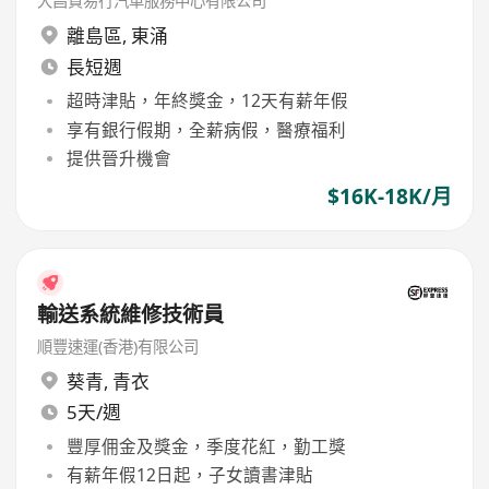
大昌貿易行汽車服務中心有限公司
離島區
,
東涌
長短週
超時津貼，年終獎金，12天有薪年假
享有銀行假期，全薪病假，醫療福利
提供晉升機會
$16K-18K/月
輸送系統維修技術員
順豐速運(香港)有限公司
葵青
,
青衣
5天/週
豐厚佣金及獎金，季度花紅，勤工獎
有薪年假12日起，子女讀書津貼