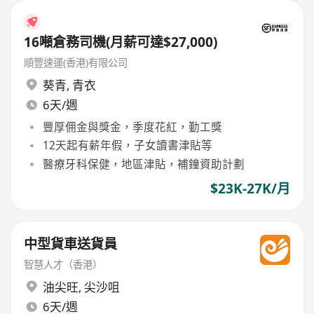
16噸倉務司機(月薪可達$27,000)
順豐速運(香港)有限公司
葵青
,
青衣
6天/週
豐厚佣金與獎金，季度花紅，勤工獎
12天起有薪年假，子女讀書津貼等
醫療牙科保健，地區津貼，補鐘資助計劃
$23K-27K/月
中型貨車送貨員
智慧人才（香港）
油尖旺
,
尖沙咀
6天/週