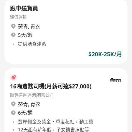
跟車送貨員
駿億運輸
葵青
,
青衣
5天/週
提供膳食津贴
$20K-25K/月
16噸倉務司機(月薪可達$27,000)
順豐速運(香港)有限公司
葵青
,
青衣
6天/週
豐厚佣金及獎金，季度花紅，勤工獎
12天起有薪年假，子女讀書津貼等