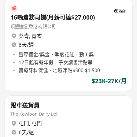
16噸倉務司機(月薪可達$27,000)
順豐速運(香港)有限公司
葵青
,
青衣
6天/週
豐厚佣金/獎金，季度花紅，勤工獎
12日起有薪年假，子女讀書津貼等
醫療牙科保健，地區津貼$500-$1,500
$23K-27K/月
跟車送貨員
The Kowloon Dairy Ltd.
屯門
,
屯門
6天/週