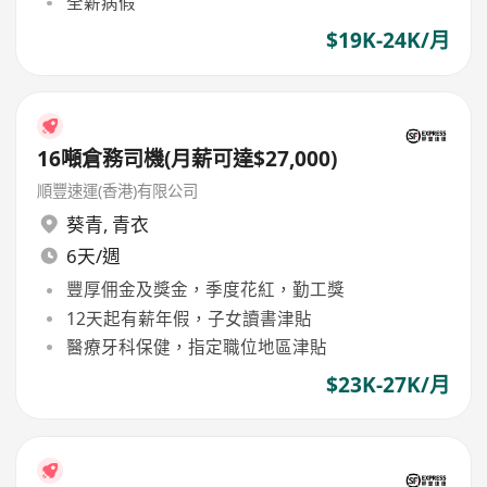
全薪病假
$19K-24K/月
16噸倉務司機(月薪可達$27,000)
順豐速運(香港)有限公司
葵青
,
青衣
6天/週
豐厚佣金及獎金，季度花紅，勤工獎
12天起有薪年假，子女讀書津貼
醫療牙科保健，指定職位地區津貼
$23K-27K/月