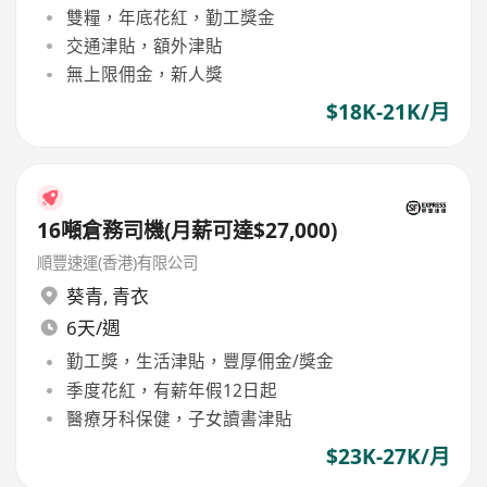
雙糧，年底花紅，勤工獎金
交通津貼，額外津貼
無上限佣金，新人獎
$18K-21K/月
16噸倉務司機(月薪可達$27,000)
順豐速運(香港)有限公司
葵青
,
青衣
6天/週
勤工獎，生活津貼，豐厚佣金/獎金
季度花紅，有薪年假12日起
醫療牙科保健，子女讀書津貼
$23K-27K/月