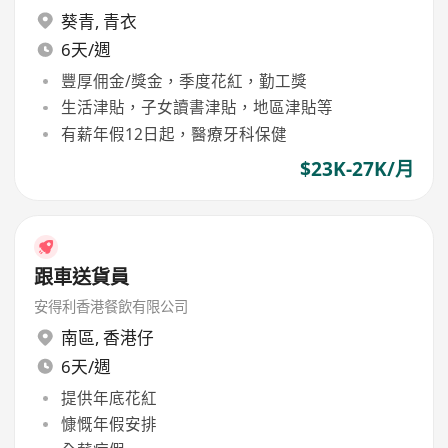
葵青
,
青衣
6天/週
豐厚佣金/獎金，季度花紅，勤工獎
生活津貼，子女讀書津貼，地區津貼等
有薪年假12日起，醫療牙科保健
$23K-27K/月
跟車送貨員
安得利香港餐飲有限公司
南區
,
香港仔
6天/週
提供年底花紅
慷慨年假安排