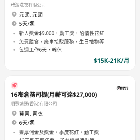
雅潔洗衣有限公司
元朗
,
元朗
5天/週
新人獎金$9,000，勤工獎，酌情性花紅
免費膳食，廠車接駁服務，生日禮物等
每週工作6天，輪休
$15K-21K/月
16噸倉務司機(月薪可達$27,000)
順豐速運(香港)有限公司
葵青
,
青衣
6天/週
豐厚佣金及獎金，季度花紅，勤工獎