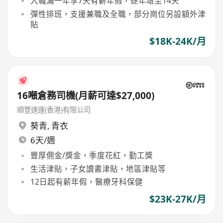
入職滿一年享7天有薪年假，逐年增至14天
彈性排班，支援兼職及全職，部分崗位另設額外津
貼
$18K-24K/月
16噸倉務司機(月薪可達$27,000)
順豐速運(香港)有限公司
葵青
,
青衣
6天/週
豐厚佣金/獎金，季度花紅，勤工獎
生活津貼，子女讀書津貼，地區津貼等
12日起有薪年假，醫療牙科保健
$23K-27K/月