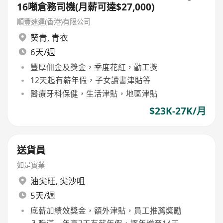
16噸倉務司機(月薪可達$27,000)
順豐速運(香港)有限公司
葵青
,
青衣
6天/週
豐厚佣金及獎金，季度花紅，勤工獎
12天起有薪年假，子女讀書津貼等
醫療牙科保健，生活津貼，地區津貼
$23K-27K/月
送貨員
如是實業
油尖旺
,
尖沙咀
5天/週
底薪加績效獎金，額外津貼，員工推薦獎勵