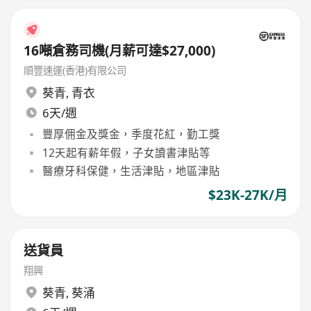
16噸倉務司機(月薪可達$27,000)
順豐速運(香港)有限公司
葵青
,
青衣
6天/週
豐厚佣金及獎金，季度花紅，勤工獎
12天起有薪年假，子女讀書津貼等
醫療牙科保健，生活津貼，地區津貼
$23K-27K/月
送貨員
翔興
葵青
,
葵涌