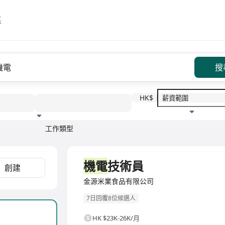
區
搜
HK$
工作類型
教育程度
福利待遇
全職
機電
技術員
創建
金源米業食品有限公司
7日回覆8位候選人
HK $23K-26K/月