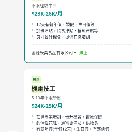
不限經驗
中三
$23K-26K/月
12天有薪年假，婚假，生日假等
加班津貼，膳食津貼，輪班津貼等
良好晉升機會，提供在職培訓
金源米業食品有限公司
線上
最新
機電
技工
5-10年
不限學歷
$24K-25K/月
在職專業培訓，晉升機會，醫療保險
酌情性花紅，通宵更津貼，供膳食
有薪年假(年假12天)，生日假，有薪病假