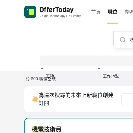
首頁
職位
專
工種
工作地點
約 800 職位空缺
經驗
為這次搜尋的未來上新職位創建
訂閱
機電
技術員