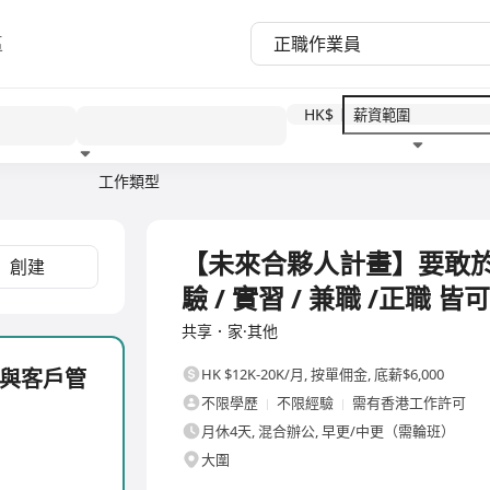
區
HK$
工作類型
教育程度
福利待遇
全職
【未來合夥人計畫】要敢
創建
驗 / 實習 / 兼職 /正職 皆
共享．家·其他
與客戶管
HK $12K-20K/月
,
按單佣金, 底薪$6,000
不限學歷
不限經驗
需有香港工作許可
月休4天, 混合辦公, 早更/中更（需輪班）
大圍