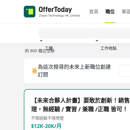
首頁
職位
專
工種
工作地點
約 800 職位空缺
經驗
為這次搜尋的未來上新職位創建
訂閱
【未來合夥人計畫】要敢於創新！銷售
理，無經驗 / 實習 / 兼職 /正職 皆可！
不限經驗
不限學歷
$12K-20K/月