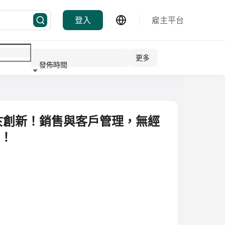
登入
雇主平台
更多
發佈時間
行業
於創新！銷售與客戶管理，無經
可！