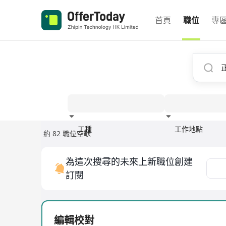
首頁
職位
專
工種
工作地點
約 82 職位空缺
經驗
為這次搜尋的未來上新職位創建
訂閱
編輯校對