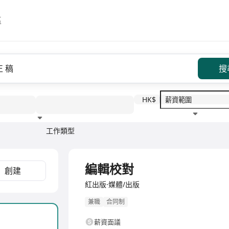
區
搜
HK$
工作類型
教育程度
福利待遇
全職
編輯校對
創建
紅出版·媒體/出版
兼職
合同制
薪資面議