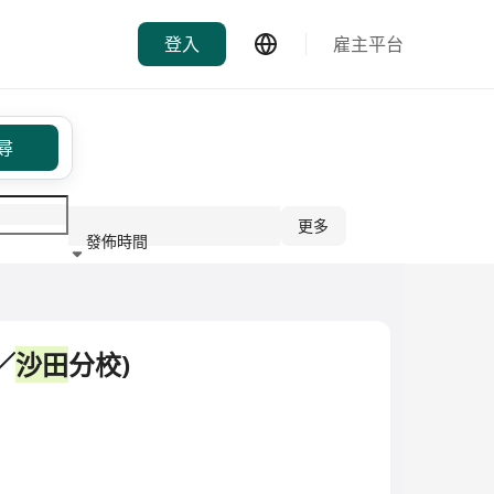
登入
雇主平台
尋
更多
發佈時間
行業
／
沙田
分校)