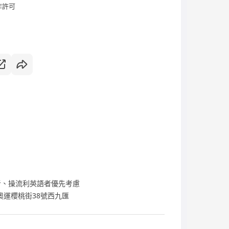
作許可
者、操流利英語者優先考慮
奧運櫻桃街38號西九匯