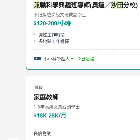
兼
職科學興趣班導師(奧運／
沙田
分校)
不限經驗
高級文憑或副學士
$120-200/小時
彈性工作時間
多地點工作選擇
小小科學超人
今日活躍
兼職
家庭教師
1-3年
高級文憑或副學士
$18K-28K/月
長信物業