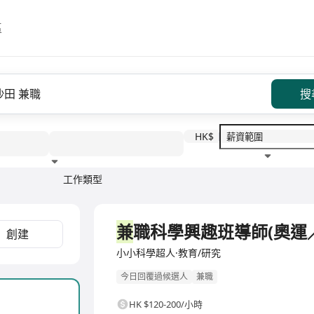
區
搜
HK$
工作類型
教育程度
福利待遇
兼
職科學興趣班導師(奧運
創建
小小科學超人·教育/研究
今日回覆過候選人
兼職
HK $120-200/小時