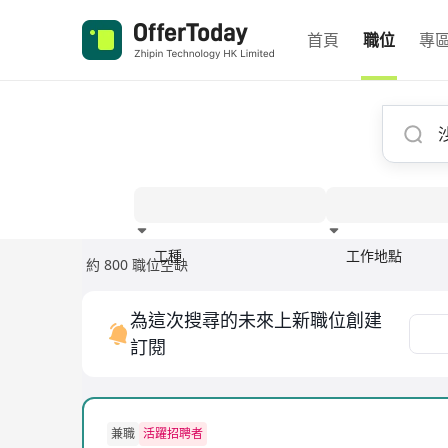
首頁
職位
專
工種
工作地點
約 800 職位空缺
經驗
為這次搜尋的未來上新職位創建
訂閱
兼職
活躍招聘者