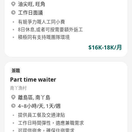
油尖旺
,
旺角
工作日面議
有競爭力嘅人工同小費
8日休息,或者可按需要額外返工
積極同有支持嘅團隊環境
$16K-18K/月
兼職
Part time waiter
南丫漁村
離島區
,
南丫島
4~8小時/天, 1天/週
提供員工餐及交通津貼
工作日時間彈性，適應兼職需求
可提供宿舍，確保住宿需求