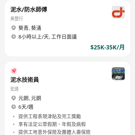
泥水/防水師傅
美豐行
葵青
,
葵涌
8小時以上/天, 工作日面議
$25K-35K/月
泥水技術員
宏達
元朗
,
元朗
6天/週
提供工程表現津貼及完工獎勵
享有法定公眾假期、年假及病假
提供工地意外保險及團體人壽保險