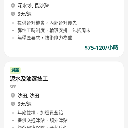
深水埗
,
長沙灣
6天/週
提供晉升機會，內部晉升優先
彈性工時制度，輪班安排，包括周末
無學歷要求，技術能力為重
$75-120/小時
最新
泥水及油漆技工
SFE
沙田
,
沙田
6天/週
年底雙糧，加班費全給
提供交通津貼，額外津貼
額外醫療保險，全薪病假