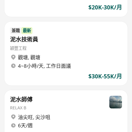
$20K-30K/月
兼職
最新
泥水技術員
穎豐工程
觀塘
,
觀塘
4~8小時/天, 工作日面議
$30K-55K/月
泥水師傅
RELAX B
油尖旺
,
尖沙咀
6天/週