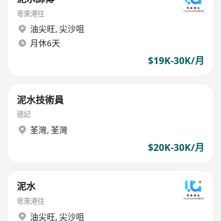
粵來港往
油尖旺
,
尖沙咀
月休6天
$19K-30K/月
泥水技術員
德記
荃灣
,
荃灣
$20K-30K/月
泥水
粵來港往
油尖旺
,
尖沙咀