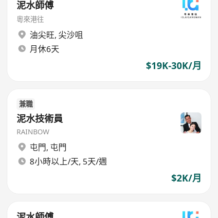
泥水師傅
粵來港往
油尖旺
,
尖沙咀
月休6天
$19K-30K/月
兼職
泥水技術員
RAINBOW
屯門
,
屯門
8小時以上/天, 5天/週
$2K/月
泥水師傅