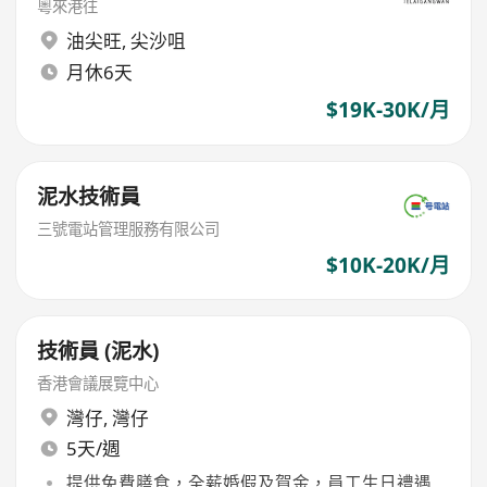
粵來港往
油尖旺
,
尖沙咀
月休6天
$19K-30K/月
泥水技術員
三號電站管理服務有限公司
$10K-20K/月
技術員 (泥水)
香港會議展覽中心
灣仔
,
灣仔
5天/週
提供免費膳食，全薪婚假及賀金，員工生日禮遇