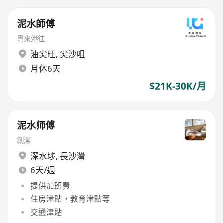
泥水師傅
粵來港往
油尖旺
,
尖沙咀
月休6天
$21K-30K/月
泥水师傅
創潔
深水埗
,
長沙灣
6天/週
提供加班費
住房津貼，教育津貼等
交通津貼