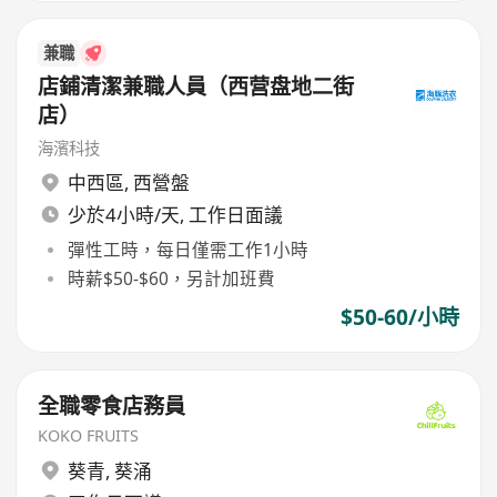
兼職
店鋪清潔兼職人員（西营盘地二街
店）
海濱科技
中西區
,
西營盤
少於4小時/天, 工作日面議
彈性工時，每日僅需工作1小時
時薪$50-$60，另計加班費
$50-60/小時
全職零食店務員
KOKO FRUITS
葵青
,
葵涌