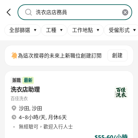
全部篩選
工種
工作地點
受僱形式
創建
為這次搜尋的未來上新職位創建訂閱
兼職
最新
洗衣店助理
百佳洗衣
沙田
,
沙田
4~8小時/天, 月休6天
無經驗可，歡迎入行人士
$55-60/小時