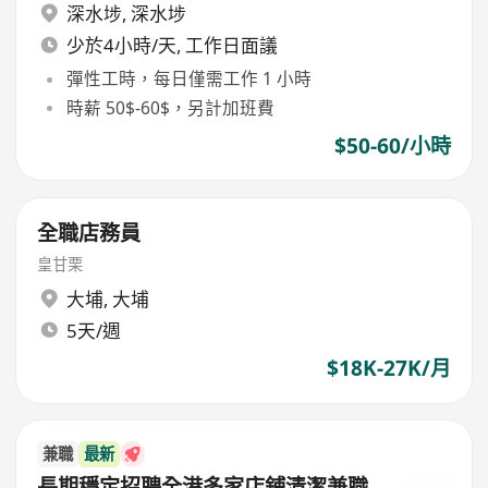
深水埗
,
深水埗
少於4小時/天, 工作日面議
彈性工時，每日僅需工作 1 小時
時薪 50$-60$，另計加班費
$50-60/小時
全職店務員
皇甘栗
大埔
,
大埔
5天/週
$18K-27K/月
兼職
最新
長期穩定招聘全港多家店鋪清潔兼職