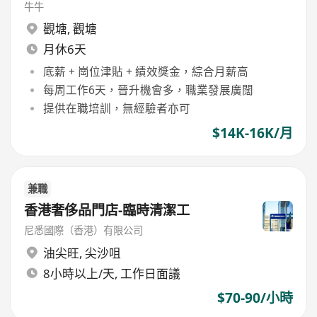
牛牛
觀塘
,
觀塘
月休6天
底薪 + 崗位津貼 + 績效獎金，綜合月薪高
每周工作6天，晉升機會多，職業發展廣闊
提供在職培訓，無經驗者亦可
$14K-16K/月
兼職
香港奢侈品門店-臨時清潔工
尼悉國際（香港）有限公司
油尖旺
,
尖沙咀
8小時以上/天, 工作日面議
$70-90/小時