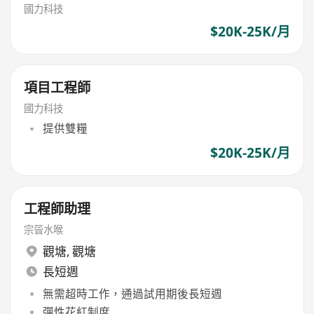
國力科技
$20K-25K/月
項目工程師
國力科技
提供雙糧
$20K-25K/月
工程師助理
宗晉水喉
觀塘
,
觀塘
長短週
無需超時工作，通過試用期後長短週
彈性花紅制度