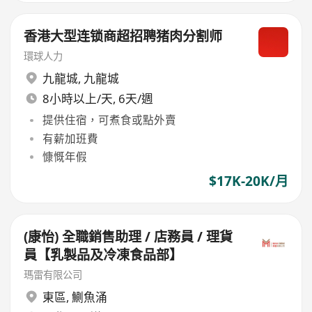
香港大型连锁商超招聘猪肉分割师
環球人力
九龍城
,
九龍城
8小時以上/天, 6天/週
提供住宿，可煮食或點外賣
有薪加班費
慷慨年假
$17K-20K/月
(康怡) 全職銷售助理 / 店務員 / 理貨
員【乳製品及冷凍食品部】
瑪雷有限公司
東區
,
鰂魚涌