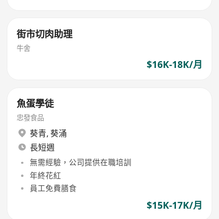
街市切肉助理
牛舍
$16K-18K/月
魚蛋學徒
忠發食品
葵青
,
葵涌
長短週
無需經驗，公司提供在職培訓
年終花紅
員工免費膳食
$15K-17K/月