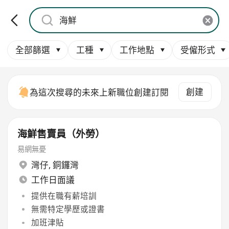
全部篩選
工種
工作地點
受僱形式
創建
為這次搜尋的未來上新職位創建訂閱
海鮮售賣員（外勞）
易網無憂
灣仔
,
銅鑼灣
工作日面議
提供在職有薪培訓
無需特定學歷或證書
加班津貼