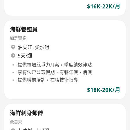
$16K-22K/月
海鮮養殖員
如是實業
油尖旺
,
尖沙咀
5天/週
提供市場競爭力月薪，季度績效津貼
享有法定公眾假期，有薪年假，病假
提供職前培訓，在職技術指導
$18K-20K/月
海鲜刺身师傅
豪喜來