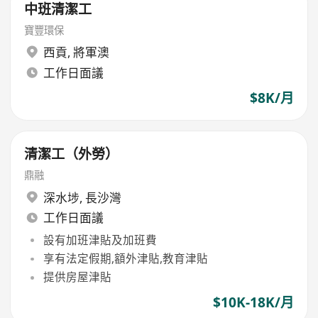
中班清潔工
寶豐環保
西貢
,
將軍澳
工作日面議
$8K/月
清潔工（外勞）
鼎融
深水埗
,
長沙灣
工作日面議
設有加班津貼及加班費
享有法定假期,額外津貼,教育津貼
提供房屋津貼
$10K-18K/月