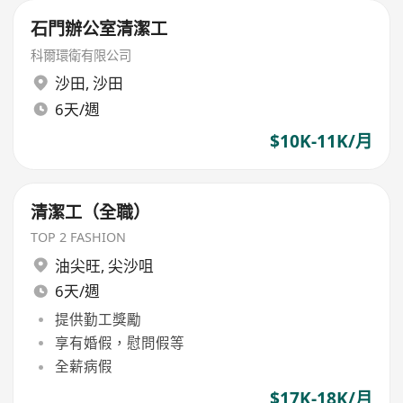
石門辦公室清潔工
科爾環衛有限公司
沙田
,
沙田
6天/週
$10K-11K/月
清潔工（全職）
TOP 2 FASHION
油尖旺
,
尖沙咀
6天/週
提供勤工獎勵
享有婚假，慰問假等
全薪病假
$17K-18K/月