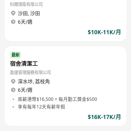
科爾環衛有限公司
沙田
,
沙田
6天/週
$10K-11K/月
最新
宿舍清潔工
盈運管理服務有限公司
深水埗
,
荔枝角
6天/週
底薪港幣$16,500 + 每月勤工獎金$500
享有每年12天有薪年假
$16K-17K/月