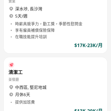
實業
深水埗
,
長沙灣
5天/週
時薪具競爭力，勤工獎，季節性慰問金
享有僱員補償保險保障
在職技能提升培訓
$17K-23K/月
清潔工
茶餐廳
中西區
,
堅尼地城
月休6天
提供加班費
$13K-20K/月