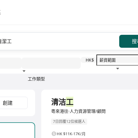
區
搜
HK$
工作類型
教育程度
福利待遇
全職
清洁
工
創建
粵來港往·人力資源管理/顧問
7日回覆12位候選人
HK $11K-17K/月