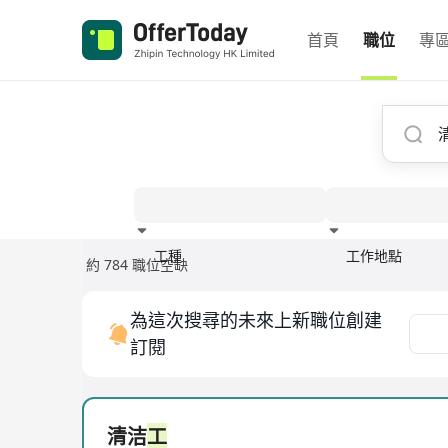
首頁
職位
專
工種
工作地點
約 784 職位空缺
經驗
為這次搜尋的未來上新職位創建
訂閱
清洁
工