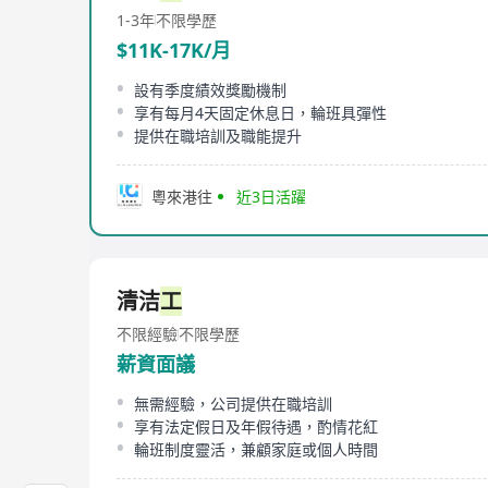
1-3年
不限學歷
$11K-17K/月
設有季度績效獎勵機制
享有每月4天固定休息日，輪班具彈性
提供在職培訓及職能提升
粵來港往
近3日活躍
清洁
工
不限經驗
不限學歷
薪資面議
無需經驗，公司提供在職培訓
享有法定假日及年假待遇，酌情花紅
輪班制度靈活，兼顧家庭或個人時間