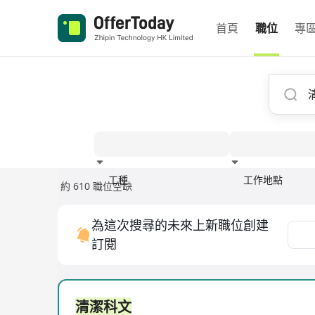
首頁
職位
專
工種
工作地點
約 610 職位空缺
經驗
為這次搜尋的未來上新職位創建
訂閱
清潔科文