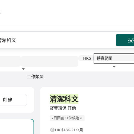
區
搜
HK$
工作類型
教育程度
福利待遇
全職
清潔科文
創建
寶豐環保·其他
7日回覆31位候選人
HK $18K-21K/月