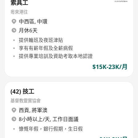
索具工
粵來港往
中西區
,
中環
月休6天
提供輪班及夜班津貼
享有有薪年假及全薪病假
提供專業培訓及資助考取本地認證
$15K-23K/月
(42) 技工
基督教靈實協會
西貢
,
將軍澳
8小時以上/天, 工作日面議
慷慨年假，銀行假期，生日假