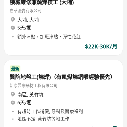
機械維修兼燒焊技工 (大埔)
嘉華瀝青有限公司
大埔
,
大埔
5天/週
額外津貼，加班津貼，彈性花紅
$22K-30K/月
最新
醫院地盤工(燒焊)（有風煤燒銅喉經驗優先）
新康醫療器材工程有限公司
南區
,
黃竹坑
6天/週
有超時工作補假, 牙科及醫療福利
地區不定, 黃竹坑等地工作