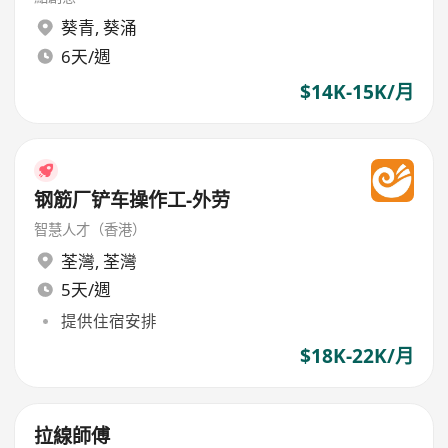
葵青
,
葵涌
6天/週
$14K-15K/月
钢筋厂铲车操作工-外劳
智慧人才（香港）
荃灣
,
荃灣
5天/週
提供住宿安排
$18K-22K/月
拉線師傅