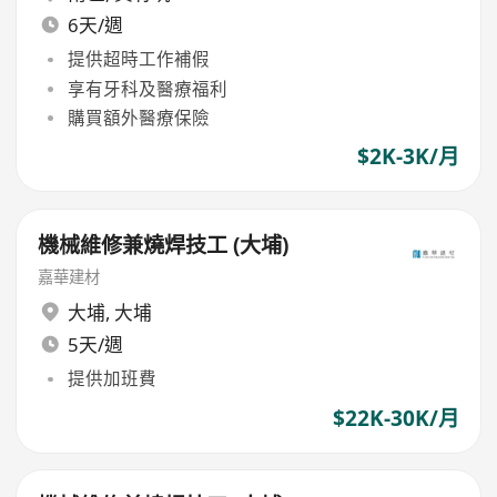
6天/週
提供超時工作補假
享有牙科及醫療福利
購買額外醫療保險
$2K-3K/月
機械維修兼燒焊技工 (大埔)
嘉華建材
大埔
,
大埔
5天/週
提供加班費
$22K-30K/月