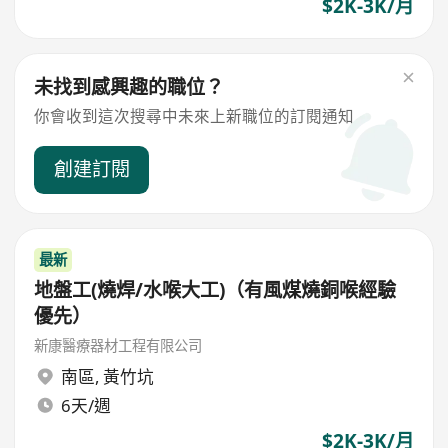
$2K-3K/月
未找到感興趣的職位？
你會收到這次搜尋中未來上新職位的訂閱通知
創建訂閱
最新
地盤工(燒焊/水喉大工)（有風煤燒銅喉經驗
優先）
新康醫療器材工程有限公司
南區
,
黃竹坑
6天/週
$2K-3K/月