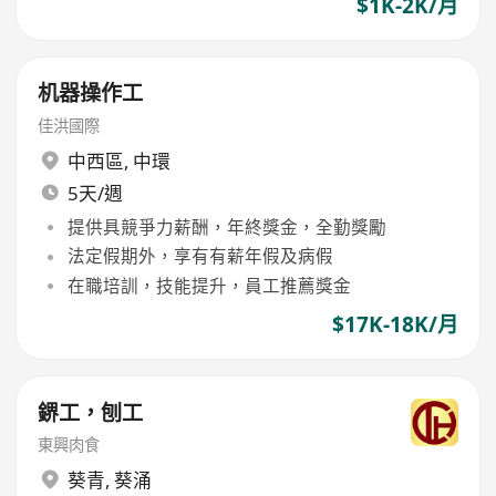
$1K-2K/月
机器操作工
佳洪國際
中西區
,
中環
5天/週
提供具競爭力薪酬，年終獎金，全勤獎勵
法定假期外，享有有薪年假及病假
在職培訓，技能提升，員工推薦獎金
$17K-18K/月
鎅工，刨工
東興肉食
葵青
,
葵涌