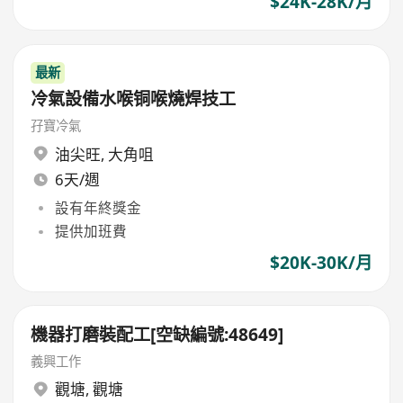
$24K-28K/月
最新
冷氣設備水喉铜喉燒焊技工
孖寶冷氣
油尖旺
,
大角咀
6天/週
設有年終獎金
提供加班費
$20K-30K/月
機器打磨裝配工[空缺編號:48649]
義興工作
觀塘
,
觀塘