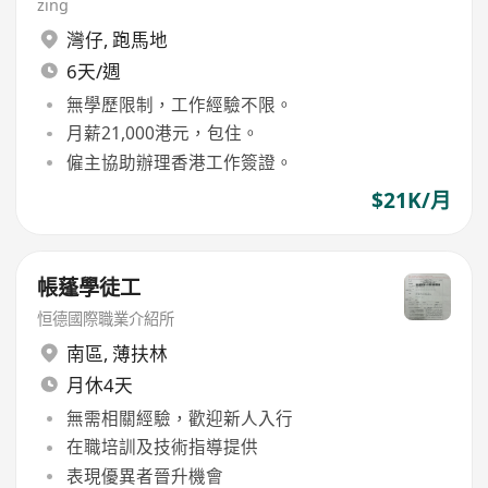
zing
灣仔
,
跑馬地
6天/週
無學歷限制，工作經驗不限。
月薪21,000港元，包住。
僱主協助辦理香港工作簽證。
$21K/月
帳蓬學徒工
恒德國際職業介紹所
南區
,
薄扶林
月休4天
無需相關經驗，歡迎新人入行
在職培訓及技術指導提供
表現優異者晉升機會