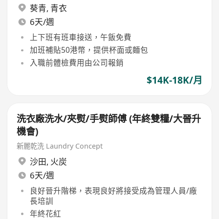
葵青
,
青衣
6天/週
上下班有班車接送，午飯免費
加班補貼50港幣，提供杯面或麵包
入職前體檢費用由公司報銷
$14K-18K/月
洗衣廠洗水/夾熨/手熨師傅 (年終雙糧/大晉升
機會)
新麗乾洗 Laundry Concept
沙田
,
火炭
6天/週
良好晉升階梯，表現良好將接受成為管理人員/廠
長培訓
年終花紅