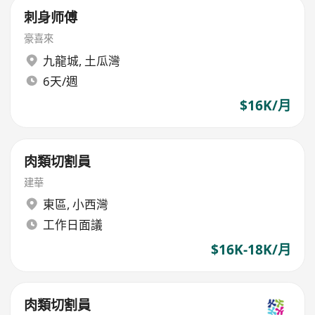
刺身师傅
豪喜來
九龍城
,
土瓜灣
6天/週
$16K/月
肉類切割員
建華
東區
,
小西灣
工作日面議
$16K-18K/月
肉類切割員