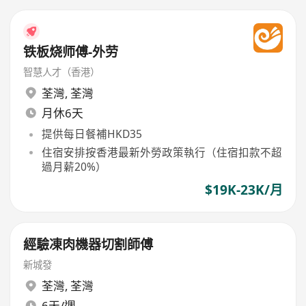
铁板烧师傅-外劳
智慧人才（香港）
荃灣
,
荃灣
月休6天
提供每日餐補HKD35
住宿安排按香港最新外勞政策執行（住宿扣款不超
過月薪20%）
$19K-23K/月
經驗凍肉機器切割師傅
新城發
荃灣
,
荃灣
6天/週