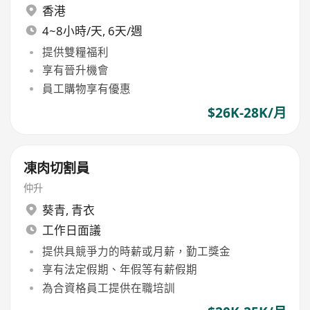
香港
4~8小時/天, 6天/週
提供雙糧福利
享有晉升機會
員工購物享有優惠
$26K-28K/月
凍肉切割員
仲升
葵青
,
青衣
工作日面議
提供具競爭力的時薪或月薪，勤工獎金
享有法定假期、年假等有薪假期
為合資格員工提供在職培訓