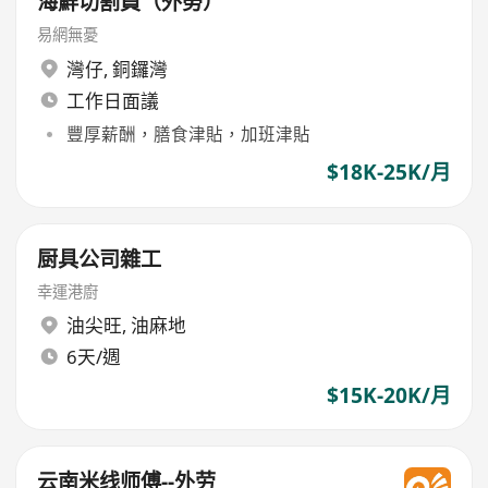
海鮮切割員（外勞）
易網無憂
灣仔
,
銅鑼灣
工作日面議
豐厚薪酬，膳食津貼，加班津貼
$18K-25K/月
厨具公司雜工
幸運港廚
油尖旺
,
油麻地
6天/週
$15K-20K/月
云南米线师傅--外劳