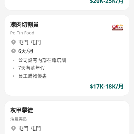
$20K-25K/月
凍肉切割員
Po Tin Food
屯門
,
屯門
6天/週
公司設有內部在職培訓
7天有薪年假
員工購物優惠
$17K-18K/月
灰甲學徒
活泉美良
屯門
,
屯門