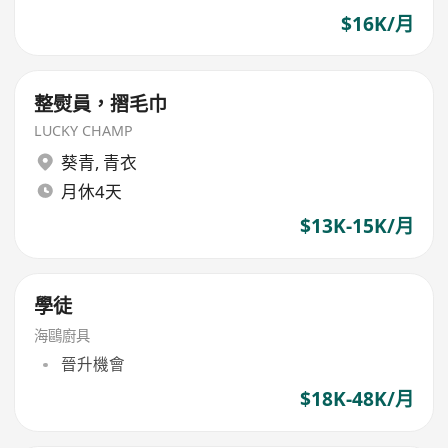
$16K/月
整熨員，摺毛巾
LUCKY CHAMP
葵青
,
青衣
月休4天
$13K-15K/月
學徒
海鷗廚具
晉升機會
$18K-48K/月