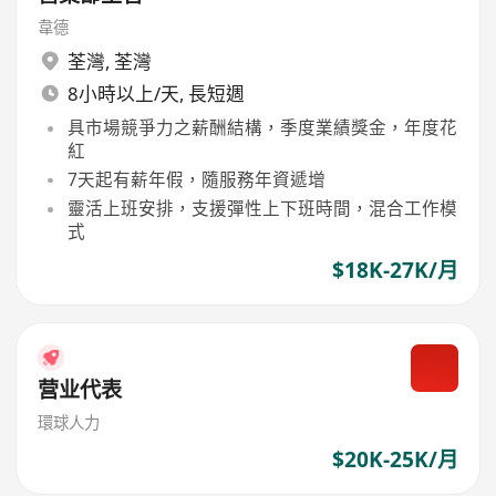
韋德
荃灣
,
荃灣
8小時以上/天, 長短週
具市場競爭力之薪酬結構，季度業績獎金，年度花
紅
7天起有薪年假，隨服務年資遞增
靈活上班安排，支援彈性上下班時間，混合工作模
式
$18K-27K/月
营业代表
環球人力
$20K-25K/月