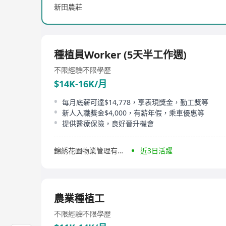
新田農莊
種植員Worker (5天半工作週)
不限經驗
不限學歷
$14K-16K/月
每月底薪可達$14,778，享表現獎金，勤工獎等
新人入職獎金$4,000，有薪年假，乘車優惠等
提供醫療保險，良好晉升機會
錦綉花園物業管理有限公司
近3日活躍
農業種植工
不限經驗
不限學歷