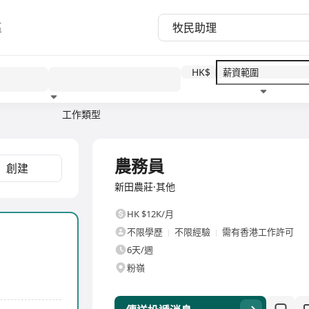
區
HK$
工作類型
教育程度
福利待遇
全職
農務員
創建
新田農莊·其他
HK $12K/月
不限學歷
不限經驗
需有香港工作許可
6天/週
粉嶺