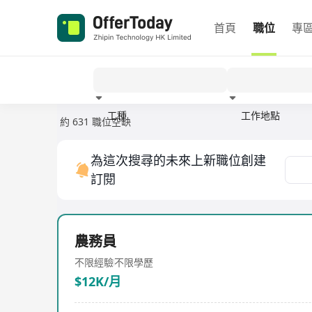
首頁
職位
專
工種
工作地點
約 631 職位空缺
經驗
為這次搜尋的未來上新職位創建
訂閱
農務員
不限經驗
不限學歷
$12K/月