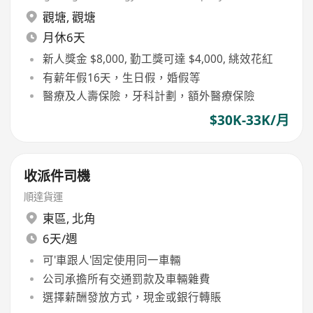
新人獎金$8,000#]
觀塘
,
觀塘
月休6天
新人獎金 $8,000, 勤工獎可達 $4,000, 絩效花紅
有薪年假16天，生日假，婚假等
醫療及人壽保險，牙科計劃，額外醫療保險
$30K-33K/月
收派件司機
順達貨運
東區
,
北角
6天/週
可'車跟人'固定使用同一車輛
公司承擔所有交通罰款及車輛雜費
選擇薪酬發放方式，現金或銀行轉賬