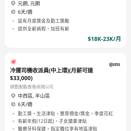
元朗
,
元朗
6天/週
設有月度獎金及勤工獎勵
提供全薪病假，加班有薪
$18K-23K/月
冷運司機收派員(中上環)(月薪可達
$33,000)
順豐速運(香港)有限公司
中西區
,
半山區
6天/週
勤工獎，生活津貼，豐厚佣金/獎金，季度花紅
有薪年假(12日起)，子女讀書津貼
醫療牙科保健，指定職位享有地區津貼