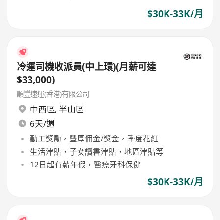
$30K-33K/月
冷運司機收派員(中上環)(月薪可達
$33,000)
順豐速運(香港)有限公司
中西區
,
半山區
6天/週
勤工獎勵，豐厚佣金/獎金，季度花紅
生活津貼，子女讀書津貼，地區津貼等
12日起有薪年假，醫療牙科保健
$30K-33K/月