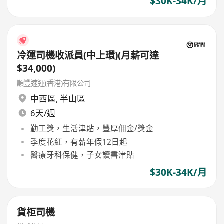
$30K-34K/月
冷運司機收派員(中上環)(月薪可達
$34,000)
順豐速運(香港)有限公司
中西區
,
半山區
6天/週
勤工獎，生活津貼，豐厚佣金/獎金
季度花紅，有薪年假12日起
醫療牙科保健，子女讀書津貼
$30K-34K/月
貨柜司機