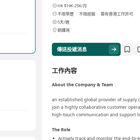
HK $19K-25K/月
不限學歷
不限經驗
需有香港工作許可
5天/週
銅鑼灣
傳送投遞消息
工作內容
About the Company & Team
an established global provider of supply c
join a highly collaborative customer oper
high-touch communication and support t
The Role
Actively track and monitor the end-to-