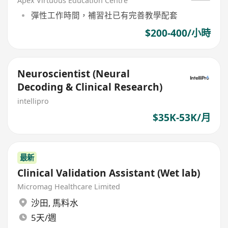
Apex Virtuous Education Centre
彈性工作時間，補習社已有完善教學配套
$200-400/小時
Neuroscientist (Neural
Decoding & Clinical Research)
intellipro
$35K-53K/月
最新
Clinical Validation Assistant (Wet lab)
Micromag Healthcare Limited
沙田
,
馬料水
5天/週