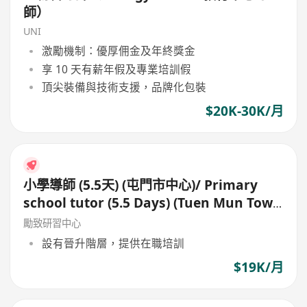
師）
UNI
激勵機制：優厚佣金及年終獎金
享 10 天有薪年假及專業培訓假
頂尖裝備與技術支援，品牌化包裝
$20K-30K/月
小學導師 (5.5天) (屯門市中心)/ Primary
school tutor (5.5 Days) (Tuen Mun Town
Centre)
勵致研習中心
設有晉升階層，提供在職培訓
$19K/月